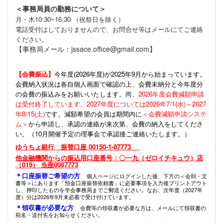
＜事務局員の勤務について＞
月・木10:30~16:30 （祝祭日を除く）
電話受付はしておりませんので、お問合せ等はメールにてご連絡
ください。
【事務局メール：jssace.office@gmail.com】
【会費振込】
今年度(
2026年度)が2025年9月から始まっています。
会費納入状況は各自個人画面で確認の上、会費未納分と今年度分
の会費の振込みをお願いいたします。尚、
2026年度会費減額申請
は受付終了しています。2027年度については2026年7/1(水)～2027
年8/15(土)
です。減額希望の会員は期間内に
＜会費減額申請システ
ム＞
から申請し、承認の連絡が来次第、会費の納入をしてくださ
い。（10月開催予定の理事会で承認後ご連絡いたします。）
ゆうちょ銀行 振替口座 00150-1-87773
他金融機関からの振込用口座番号：〇一九（ゼロイチキュウ）店
（019） 当座0087773
＊口座振替ご希望の方
個人ページにログインした後、下方の＜会則・文
書等＞にあります「預金口座振替依頼書」に必要事項を入力後プリントアウト
し、押印したものを学会事務局までご郵送ください。なお、次年度（2027年
度）分は2026年9月末必着で受け付けています。
＊領収書が必要な方
会費等の領収書が必要な方は、メールにて領収書の
宛名・送付先をお知らせください。