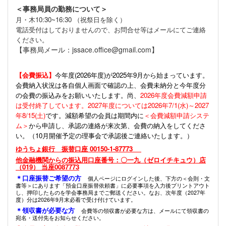
＜事務局員の勤務について＞
月・木10:30~16:30 （祝祭日を除く）
電話受付はしておりませんので、お問合せ等はメールにてご連絡
ください。
【事務局メール：jssace.office@gmail.com】
【会費振込】
今年度(
2026年度)が2025年9月から始まっています。
会費納入状況は各自個人画面で確認の上、会費未納分と今年度分
の会費の振込みをお願いいたします。尚、
2026年度会費減額申請
は受付終了しています。2027年度については2026年7/1(水)～2027
年8/15(土)
です。減額希望の会員は期間内に
＜会費減額申請システ
ム＞
から申請し、承認の連絡が来次第、会費の納入をしてくださ
い。（10月開催予定の理事会で承認後ご連絡いたします。）
ゆうちょ銀行 振替口座 00150-1-87773
他金融機関からの振込用口座番号：〇一九（ゼロイチキュウ）店
（019） 当座0087773
＊口座振替ご希望の方
個人ページにログインした後、下方の＜会則・文
書等＞にあります「預金口座振替依頼書」に必要事項を入力後プリントアウト
し、押印したものを学会事務局までご郵送ください。なお、次年度（2027年
度）分は2026年9月末必着で受け付けています。
＊領収書が必要な方
会費等の領収書が必要な方は、メールにて領収書の
宛名・送付先をお知らせください。