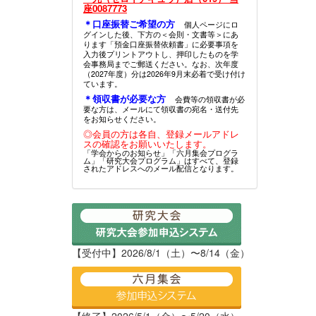
座0087773
＊口座振替ご希望の方
個人ページにロ
グインした後、下方の＜会則・文書等＞にあ
ります「預金口座振替依頼書」に必要事項を
入力後プリントアウトし、押印したものを学
会事務局までご郵送ください。なお、次年度
（2027年度）分は2026年9月末必着で受け付け
ています。
＊領収書が必要な方
会費等の領収書が必
要な方は、メールにて領収書の宛名・送付先
をお知らせください。
◎会員の方は各自、登録メールアドレ
スの確認をお願いいたします。
「学会からのお知らせ」「六月集会プログラ
ム」「研究大会プログラム」はすべて、登録
されたアドレスへのメール配信となります。
【受付中】2026/8/1（土）〜8/14（金）
【終了】2026/5/1（金）〜5/20（水）