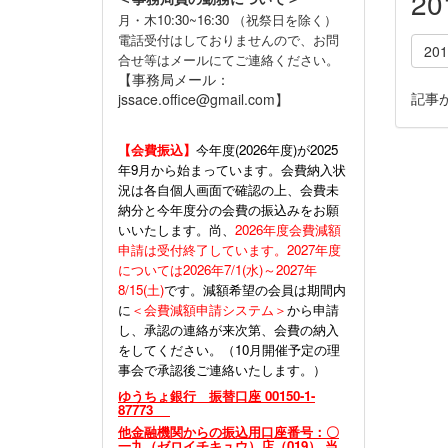
2
月・木10:30~16:30 （祝祭日を除く）
電話受付はしておりませんので、お問
20
合せ等はメールにてご連絡ください。
【事務局メール：
記事
jssace.office@gmail.com】
【会費振込】
今年度(
2026年度)が2025
年9月から始まっています。会費納入状
況は各自個人画面で確認の上、会費未
納分と今年度分の会費の振込みをお願
いいたします。尚、
2026年度会費減額
申請は受付終了しています。2027年度
については2026年7/1(水)～2027年
8/15(土)
です。減額希望の会員は期間内
に
＜会費減額申請システム＞
から申請
し、承認の連絡が来次第、会費の納入
をしてください。（10月開催予定の理
事会で承認後ご連絡いたします。）
ゆうちょ銀行 振替口座 00150-1-
87773
他金融機関からの振込用口座番号：〇
一九（ゼロイチキュウ）店（019） 当