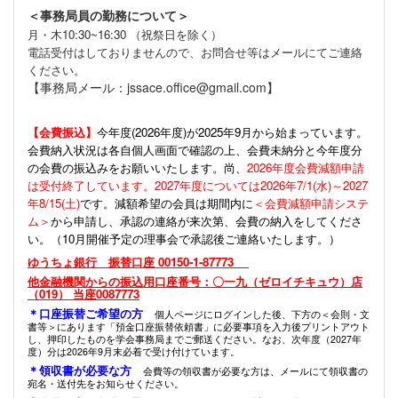
＜事務局員の勤務について＞
月・木10:30~16:30 （祝祭日を除く）
電話受付はしておりませんので、お問合せ等はメールにてご連絡
ください。
【事務局メール：jssace.office@gmail.com】
【会費振込】
今年度(
2026年度)が2025年9月から始まっています。
会費納入状況は各自個人画面で確認の上、会費未納分と今年度分
の会費の振込みをお願いいたします。尚、
2026年度会費減額申請
は受付終了しています。2027年度については2026年7/1(水)～2027
年8/15(土)
です。減額希望の会員は期間内に
＜会費減額申請システ
ム＞
から申請し、承認の連絡が来次第、会費の納入をしてくださ
い。（10月開催予定の理事会で承認後ご連絡いたします。）
ゆうちょ銀行 振替口座 00150-1-87773
他金融機関からの振込用口座番号：〇一九（ゼロイチキュウ）店
（019） 当座0087773
＊口座振替ご希望の方
個人ページにログインした後、下方の＜会則・文
書等＞にあります「預金口座振替依頼書」に必要事項を入力後プリントアウト
し、押印したものを学会事務局までご郵送ください。なお、次年度（2027年
度）分は2026年9月末必着で受け付けています。
＊領収書が必要な方
会費等の領収書が必要な方は、メールにて領収書の
宛名・送付先をお知らせください。