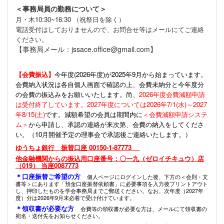
＜事務局員の勤務について＞
月・木10:30~16:30 （祝祭日を除く）
電話受付はしておりませんので、お問合せ等はメールにてご連絡
ください。
【事務局メール：jssace.office@gmail.com】
【会費振込】
今年度(
2026年度)が2025年9月から始まっています。
会費納入状況は各自個人画面で確認の上、会費未納分と今年度分
の会費の振込みをお願いいたします。尚、
2026年度会費減額申請
は受付終了しています。2027年度については2026年7/1(水)～2027
年8/15(土)
です。減額希望の会員は期間内に
＜会費減額申請システ
ム＞
から申請し、承認の連絡が来次第、会費の納入をしてくださ
い。（10月開催予定の理事会で承認後ご連絡いたします。）
ゆうちょ銀行 振替口座 00150-1-87773
他金融機関からの振込用口座番号：〇一九（ゼロイチキュウ）店
（019） 当座0087773
＊口座振替ご希望の方
個人ページにログインした後、下方の＜会則・文
書等＞にあります「預金口座振替依頼書」に必要事項を入力後プリントアウト
し、押印したものを学会事務局までご郵送ください。なお、次年度（2027年
度）分は2026年9月末必着で受け付けています。
＊領収書が必要な方
会費等の領収書が必要な方は、メールにて領収書の
宛名・送付先をお知らせください。