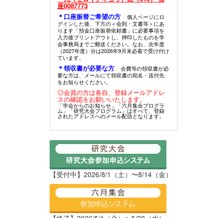
座0087773
＊口座振替ご希望の方
個人ページにロ
グインした後、下方の＜会則・文書等＞にあ
ります「預金口座振替依頼書」に必要事項を
入力後プリントアウトし、押印したものを学
会事務局までご郵送ください。なお、次年度
（2027年度）分は2026年9月末必着で受け付け
ています。
＊領収書が必要な方
会費等の領収書が必
要な方は、メールにて領収書の宛名・送付先
をお知らせください。
◎会員の方は各自、登録メールアドレ
スの確認をお願いいたします。
「学会からのお知らせ」「六月集会プログラ
ム」「研究大会プログラム」はすべて、登録
されたアドレスへのメール配信となります。
【受付中】2026/8/1（土）〜8/14（金）
【終了】2026/5/1（金）〜5/20（水）