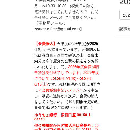
2
月・木10:30~16:30 （祝祭日を除く）
電話受付はしておりませんので、お問
20
合せ等はメールにてご連絡ください。
【事務局メール：
記事
jssace.office@gmail.com】
【会費振込】
今年度(
2026年度)が2025
年9月から始まっています。会費納入状
況は各自個人画面で確認の上、会費未
納分と今年度分の会費の振込みをお願
いいたします。尚、
2026年度会費減額
申請は受付終了しています。2027年度
については2026年7/1(水)～2027年
8/15(土)
です。減額希望の会員は期間内
に
＜会費減額申請システム＞
から申請
し、承認の連絡が来次第、会費の納入
をしてください。（10月開催予定の理
事会で承認後ご連絡いたします。）
ゆうちょ銀行 振替口座 00150-1-
87773
他金融機関からの振込用口座番号：〇
一九（ゼロイチキュウ）店（019） 当