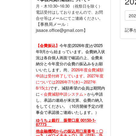
2
月・木10:30~16:30 （祝祭日を除く）
電話受付はしておりませんので、お問
20
合せ等はメールにてご連絡ください。
【事務局メール：
記事
jssace.office@gmail.com】
【会費振込】
今年度(
2026年度)が2025
年9月から始まっています。会費納入状
況は各自個人画面で確認の上、会費未
納分と今年度分の会費の振込みをお願
いいたします。尚、
2026年度会費減額
申請は受付終了しています。2027年度
については2026年7/1(水)～2027年
8/15(土)
です。減額希望の会員は期間内
に
＜会費減額申請システム＞
から申請
し、承認の連絡が来次第、会費の納入
をしてください。（10月開催予定の理
事会で承認後ご連絡いたします。）
ゆうちょ銀行 振替口座 00150-1-
87773
他金融機関からの振込用口座番号：〇
一九（ゼロイチキュウ）店（019） 当