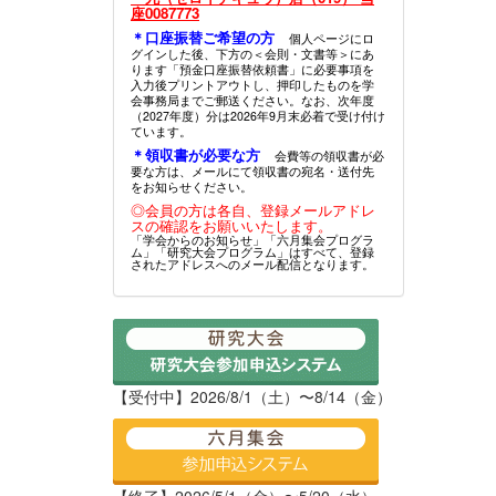
座0087773
＊口座振替ご希望の方
個人ページにロ
グインした後、下方の＜会則・文書等＞にあ
ります「預金口座振替依頼書」に必要事項を
入力後プリントアウトし、押印したものを学
会事務局までご郵送ください。なお、次年度
（2027年度）分は2026年9月末必着で受け付け
ています。
＊領収書が必要な方
会費等の領収書が必
要な方は、メールにて領収書の宛名・送付先
をお知らせください。
◎会員の方は各自、登録メールアドレ
スの確認をお願いいたします。
「学会からのお知らせ」「六月集会プログラ
ム」「研究大会プログラム」はすべて、登録
されたアドレスへのメール配信となります。
【受付中】2026/8/1（土）〜8/14（金）
【終了】2026/5/1（金）〜5/20（水）