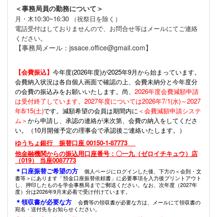
＜事務局員の勤務について＞
月・木10:30~16:30 （祝祭日を除く）
電話受付はしておりませんので、お問合せ等はメールにてご連絡
ください。
【事務局メール：jssace.office@gmail.com】
【会費振込】
今年度(
2026年度)が2025年9月から始まっています。
会費納入状況は各自個人画面で確認の上、会費未納分と今年度分
の会費の振込みをお願いいたします。尚、
2026年度会費減額申請
は受付終了しています。2027年度については2026年7/1(水)～2027
年8/15(土)
です。減額希望の会員は期間内に
＜会費減額申請システ
ム＞
から申請し、承認の連絡が来次第、会費の納入をしてくださ
い。（10月開催予定の理事会で承認後ご連絡いたします。）
ゆうちょ銀行 振替口座 00150-1-87773
他金融機関からの振込用口座番号：〇一九（ゼロイチキュウ）店
（019） 当座0087773
＊口座振替ご希望の方
個人ページにログインした後、下方の＜会則・文
書等＞にあります「預金口座振替依頼書」に必要事項を入力後プリントアウト
し、押印したものを学会事務局までご郵送ください。なお、次年度（2027年
度）分は2026年9月末必着で受け付けています。
＊領収書が必要な方
会費等の領収書が必要な方は、メールにて領収書の
宛名・送付先をお知らせください。