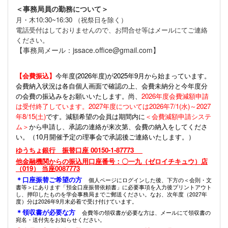
＜事務局員の勤務について＞
月・木10:30~16:30 （祝祭日を除く）
電話受付はしておりませんので、お問合せ等はメールにてご連絡
ください。
【事務局メール：jssace.office@gmail.com】
【会費振込】
今年度(
2026年度)が2025年9月から始まっています。
会費納入状況は各自個人画面で確認の上、会費未納分と今年度分
の会費の振込みをお願いいたします。尚、
2026年度会費減額申請
は受付終了しています。2027年度については2026年7/1(水)～2027
年8/15(土)
です。減額希望の会員は期間内に
＜会費減額申請システ
ム＞
から申請し、承認の連絡が来次第、会費の納入をしてくださ
い。（10月開催予定の理事会で承認後ご連絡いたします。）
ゆうちょ銀行 振替口座 00150-1-87773
他金融機関からの振込用口座番号：〇一九（ゼロイチキュウ）店
（019） 当座0087773
＊口座振替ご希望の方
個人ページにログインした後、下方の＜会則・文
書等＞にあります「預金口座振替依頼書」に必要事項を入力後プリントアウト
し、押印したものを学会事務局までご郵送ください。なお、次年度（2027年
度）分は2026年9月末必着で受け付けています。
＊領収書が必要な方
会費等の領収書が必要な方は、メールにて領収書の
宛名・送付先をお知らせください。