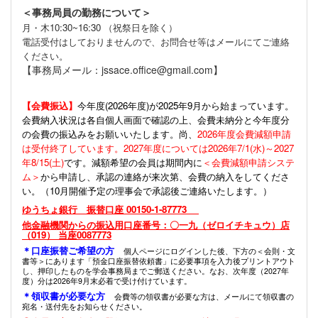
＜事務局員の勤務について＞
月・木10:30~16:30 （祝祭日を除く）
電話受付はしておりませんので、お問合せ等はメールにてご連絡
ください。
【事務局メール：jssace.office@gmail.com】
【会費振込】
今年度(
2026年度)が2025年9月から始まっています。
会費納入状況は各自個人画面で確認の上、会費未納分と今年度分
の会費の振込みをお願いいたします。尚、
2026年度会費減額申請
は受付終了しています。2027年度については2026年7/1(水)～2027
年8/15(土)
です。減額希望の会員は期間内に
＜会費減額申請システ
ム＞
から申請し、承認の連絡が来次第、会費の納入をしてくださ
い。（10月開催予定の理事会で承認後ご連絡いたします。）
ゆうちょ銀行 振替口座 00150-1-87773
他金融機関からの振込用口座番号：〇一九（ゼロイチキュウ）店
（019） 当座0087773
＊口座振替ご希望の方
個人ページにログインした後、下方の＜会則・文
書等＞にあります「預金口座振替依頼書」に必要事項を入力後プリントアウト
し、押印したものを学会事務局までご郵送ください。なお、次年度（2027年
度）分は2026年9月末必着で受け付けています。
＊領収書が必要な方
会費等の領収書が必要な方は、メールにて領収書の
宛名・送付先をお知らせください。