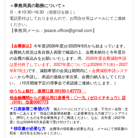
＜事務局員の勤務について＞
月・木10:30~16:30 （祝祭日を除く）
電話受付はしておりませんので、お問合せ等はメールにてご連絡
ください。
【事務局メール：jssace.office@gmail.com】
【会費振込】
今年度(
2026年度)が2025年9月から始まっています。
会費納入状況は各自個人画面で確認の上、会費未納分と今年度分
の会費の振込みをお願いいたします。尚、
2026年度会費減額申請
は受付終了しています。2027年度については2026年7/1(水)～2027
年8/15(土)
です。減額希望の会員は期間内に
＜会費減額申請システ
ム＞
から申請し、承認の連絡が来次第、会費の納入をしてくださ
い。（10月開催予定の理事会で承認後ご連絡いたします。）
ゆうちょ銀行 振替口座 00150-1-87773
他金融機関からの振込用口座番号：〇一九（ゼロイチキュウ）店
（019） 当座0087773
＊口座振替ご希望の方
個人ページにログインした後、下方の＜会則・文
書等＞にあります「預金口座振替依頼書」に必要事項を入力後プリントアウト
し、押印したものを学会事務局までご郵送ください。なお、次年度（2027年
度）分は2026年9月末必着で受け付けています。
＊領収書が必要な方
会費等の領収書が必要な方は、メールにて領収書の
宛名・送付先をお知らせください。