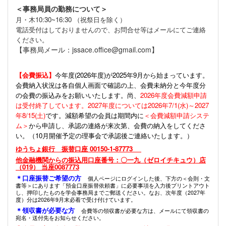
＜事務局員の勤務について＞
月・木10:30~16:30 （祝祭日を除く）
電話受付はしておりませんので、お問合せ等はメールにてご連絡
ください。
【事務局メール：jssace.office@gmail.com】
【会費振込】
今年度(
2026年度)が2025年9月から始まっています。
会費納入状況は各自個人画面で確認の上、会費未納分と今年度分
の会費の振込みをお願いいたします。尚、
2026年度会費減額申請
は受付終了しています。2027年度については2026年7/1(水)～2027
年8/15(土)
です。減額希望の会員は期間内に
＜会費減額申請システ
ム＞
から申請し、承認の連絡が来次第、会費の納入をしてくださ
い。（10月開催予定の理事会で承認後ご連絡いたします。）
ゆうちょ銀行 振替口座 00150-1-87773
他金融機関からの振込用口座番号：〇一九（ゼロイチキュウ）店
（019） 当座0087773
＊口座振替ご希望の方
個人ページにログインした後、下方の＜会則・文
書等＞にあります「預金口座振替依頼書」に必要事項を入力後プリントアウト
し、押印したものを学会事務局までご郵送ください。なお、次年度（2027年
度）分は2026年9月末必着で受け付けています。
＊領収書が必要な方
会費等の領収書が必要な方は、メールにて領収書の
宛名・送付先をお知らせください。