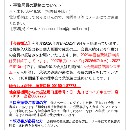
＜事務局員の勤務について＞
月・木10:30~16:30 （祝祭日を除く）
電話受付はしておりませんので、お問合せ等はメールにてご連絡
ください。
【事務局メール：jssace.office@gmail.com】
【会費振込】
今年度(
2026年度)が2025年9月から始まっています。
会費納入状況は各自個人画面で確認の上、会費未納分と今年度分
の会費の振込みをお願いいたします。尚、
2026年度会費減額申請
は受付終了しています。2027年度については2026年7/1(水)～2027
年8/15(土)
です。減額希望の会員は期間内に
＜会費減額申請システ
ム＞
から申請し、承認の連絡が来次第、会費の納入をしてくださ
い。（10月開催予定の理事会で承認後ご連絡いたします。）
ゆうちょ銀行 振替口座 00150-1-87773
他金融機関からの振込用口座番号：〇一九（ゼロイチキュウ）店
（019） 当座0087773
＊口座振替ご希望の方
個人ページにログインした後、下方の＜会則・文
書等＞にあります「預金口座振替依頼書」に必要事項を入力後プリントアウト
し、押印したものを学会事務局までご郵送ください。なお、次年度（2027年
度）分は2026年9月末必着で受け付けています。
＊領収書が必要な方
会費等の領収書が必要な方は、メールにて領収書の
宛名・送付先をお知らせください。