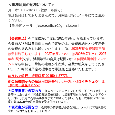
＜事務局員の勤務について＞
月・木10:30~16:30 （祝祭日を除く）
電話受付はしておりませんので、お問合せ等はメールにてご連絡
ください。
【事務局メール：jssace.office@gmail.com】
【会費振込】
今年度(
2026年度)が2025年9月から始まっています。
会費納入状況は各自個人画面で確認の上、会費未納分と今年度分
の会費の振込みをお願いいたします。尚、
2026年度会費減額申請
は受付終了しています。2027年度については2026年7/1(水)～2027
年8/15(土)
です。減額希望の会員は期間内に
＜会費減額申請システ
ム＞
から申請し、承認の連絡が来次第、会費の納入をしてくださ
い。（10月開催予定の理事会で承認後ご連絡いたします。）
ゆうちょ銀行 振替口座 00150-1-87773
他金融機関からの振込用口座番号：〇一九（ゼロイチキュウ）店
（019） 当座0087773
＊口座振替ご希望の方
個人ページにログインした後、下方の＜会則・文
書等＞にあります「預金口座振替依頼書」に必要事項を入力後プリントアウト
し、押印したものを学会事務局までご郵送ください。なお、次年度（2027年
度）分は2026年9月末必着で受け付けています。
＊領収書が必要な方
会費等の領収書が必要な方は、メールにて領収書の
宛名・送付先をお知らせください。