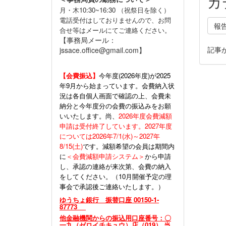
カ
月・木10:30~16:30 （祝祭日を除く）
電話受付はしておりませんので、お問
報
合せ等はメールにてご連絡ください。
【事務局メール：
記事
jssace.office@gmail.com】
【会費振込】
今年度(
2026年度)が2025
年9月から始まっています。会費納入状
況は各自個人画面で確認の上、会費未
納分と今年度分の会費の振込みをお願
いいたします。尚、
2026年度会費減額
申請は受付終了しています。2027年度
については2026年7/1(水)～2027年
8/15(土)
です。減額希望の会員は期間内
に
＜会費減額申請システム＞
から申請
し、承認の連絡が来次第、会費の納入
をしてください。（10月開催予定の理
事会で承認後ご連絡いたします。）
ゆうちょ銀行 振替口座 00150-1-
87773
他金融機関からの振込用口座番号：〇
一九（ゼロイチキュウ）店（019） 当