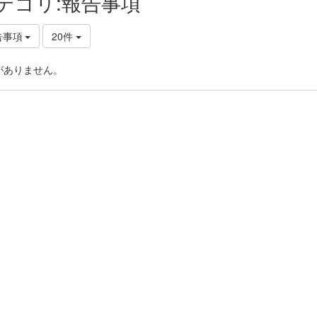
テゴリ:報告事項
告事項
20件
がありません。