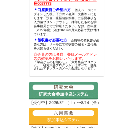
座0087773
＊口座振替ご希望の方
個人ページにロ
グインした後、下方の＜会則・文書等＞にあ
ります「預金口座振替依頼書」に必要事項を
入力後プリントアウトし、押印したものを学
会事務局までご郵送ください。なお、次年度
（2027年度）分は2026年9月末必着で受け付け
ています。
＊領収書が必要な方
会費等の領収書が必
要な方は、メールにて領収書の宛名・送付先
をお知らせください。
◎会員の方は各自、登録メールアドレ
スの確認をお願いいたします。
「学会からのお知らせ」「六月集会プログラ
ム」「研究大会プログラム」はすべて、登録
されたアドレスへのメール配信となります。
【受付中】2026/8/1（土）〜8/14（金）
【終了】2026/5/1（金）〜5/20（水）