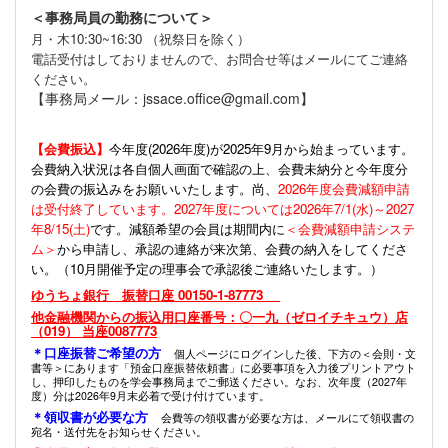
＜事務局員の勤務について＞
月・木10:30~16:30 （祝祭日を除く）
電話受付はしておりませんので、お問合せ等はメールにてご連絡
ください。
【事務局メール：jssace.office@gmail.com】
【会費振込】
今年度(
2026年度)が2025年9月から始まっています。
会費納入状況は各自個人画面で確認の上、会費未納分と今年度分
の会費の振込みをお願いいたします。尚、
2026年度会費減額申請
は受付終了しています。2027年度については2026年7/1(水)～2027
年8/15(土)
です。減額希望の会員は期間内に
＜会費減額申請システ
ム＞
から申請し、承認の連絡が来次第、会費の納入をしてくださ
い。（10月開催予定の理事会で承認後ご連絡いたします。）
ゆうちょ銀行 振替口座 00150-1-87773
他金融機関からの振込用口座番号：〇一九（ゼロイチキュウ）店
（019） 当座0087773
＊口座振替ご希望の方
個人ページにログインした後、下方の＜会則・文
書等＞にあります「預金口座振替依頼書」に必要事項を入力後プリントアウト
し、押印したものを学会事務局までご郵送ください。なお、次年度（2027年
度）分は2026年9月末必着で受け付けています。
＊領収書が必要な方
会費等の領収書が必要な方は、メールにて領収書の
宛名・送付先をお知らせください。