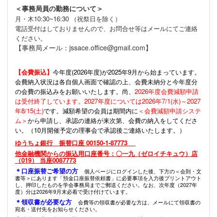
＜事務局員の勤務について＞
月・木10:30~16:30 （祝祭日を除く）
電話受付はしておりませんので、お問合せ等はメールにてご連絡
ください。
【事務局メール：jssace.office@gmail.com】
【会費振込】
今年度(
2026年度)が2025年9月から始まっています。
会費納入状況は各自個人画面で確認の上、会費未納分と今年度分
の会費の振込みをお願いいたします。尚、
2026年度会費減額申請
は受付終了しています。2027年度については2026年7/1(水)～2027
年8/15(土)
です。減額希望の会員は期間内に
＜会費減額申請システ
ム＞
から申請し、承認の連絡が来次第、会費の納入をしてくださ
い。（10月開催予定の理事会で承認後ご連絡いたします。）
ゆうちょ銀行 振替口座 00150-1-87773
他金融機関からの振込用口座番号：〇一九（ゼロイチキュウ）店
（019） 当座0087773
＊口座振替ご希望の方
個人ページにログインした後、下方の＜会則・文
書等＞にあります「預金口座振替依頼書」に必要事項を入力後プリントアウト
し、押印したものを学会事務局までご郵送ください。なお、次年度（2027年
度）分は2026年9月末必着で受け付けています。
＊領収書が必要な方
会費等の領収書が必要な方は、メールにて領収書の
宛名・送付先をお知らせください。