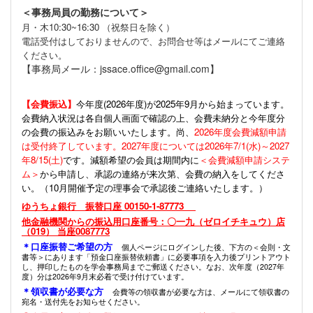
＜事務局員の勤務について＞
月・木10:30~16:30 （祝祭日を除く）
電話受付はしておりませんので、お問合せ等はメールにてご連絡
ください。
【事務局メール：jssace.office@gmail.com】
【会費振込】
今年度(
2026年度)が2025年9月から始まっています。
会費納入状況は各自個人画面で確認の上、会費未納分と今年度分
の会費の振込みをお願いいたします。尚、
2026年度会費減額申請
は受付終了しています。2027年度については2026年7/1(水)～2027
年8/15(土)
です。減額希望の会員は期間内に
＜会費減額申請システ
ム＞
から申請し、承認の連絡が来次第、会費の納入をしてくださ
い。（10月開催予定の理事会で承認後ご連絡いたします。）
ゆうちょ銀行 振替口座 00150-1-87773
他金融機関からの振込用口座番号：〇一九（ゼロイチキュウ）店
（019） 当座0087773
＊口座振替ご希望の方
個人ページにログインした後、下方の＜会則・文
書等＞にあります「預金口座振替依頼書」に必要事項を入力後プリントアウト
し、押印したものを学会事務局までご郵送ください。なお、次年度（2027年
度）分は2026年9月末必着で受け付けています。
＊領収書が必要な方
会費等の領収書が必要な方は、メールにて領収書の
宛名・送付先をお知らせください。