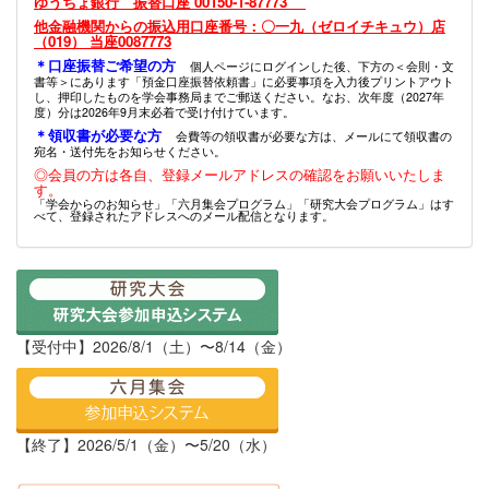
ゆうちょ銀行 振替口座 00150-1-87773
他金融機関からの振込用口座番号：〇一九（ゼロイチキュウ）店
（019） 当座0087773
＊口座振替ご希望の方
個人ページにログインした後、下方の＜会則・文
書等＞にあります「預金口座振替依頼書」に必要事項を入力後プリントアウト
し、押印したものを学会事務局までご郵送ください。なお、次年度（2027年
度）分は2026年9月末必着で受け付けています。
＊領収書が必要な方
会費等の領収書が必要な方は、メールにて領収書の
宛名・送付先をお知らせください。
◎会員の方は各自、登録メールアドレスの確認をお願いいたしま
す。
「学会からのお知らせ」「六月集会プログラム」「研究大会プログラム」はす
べて、登録されたアドレスへのメール配信となります。
【受付中】2026/8/1（土）〜8/14（金）
【終了】2026/5/1（金）〜5/20（水）