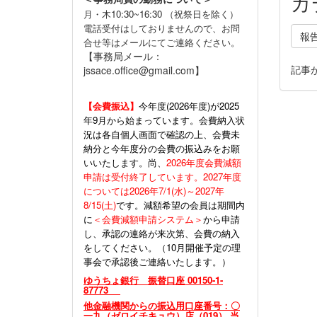
カ
月・木10:30~16:30 （祝祭日を除く）
電話受付はしておりませんので、お問
報
合せ等はメールにてご連絡ください。
【事務局メール：
記事
jssace.office@gmail.com】
【会費振込】
今年度(
2026年度)が2025
年9月から始まっています。会費納入状
況は各自個人画面で確認の上、会費未
納分と今年度分の会費の振込みをお願
いいたします。尚、
2026年度会費減額
申請は受付終了しています。2027年度
については2026年7/1(水)～2027年
8/15(土)
です。減額希望の会員は期間内
に
＜会費減額申請システム＞
から申請
し、承認の連絡が来次第、会費の納入
をしてください。（10月開催予定の理
事会で承認後ご連絡いたします。）
ゆうちょ銀行 振替口座 00150-1-
87773
他金融機関からの振込用口座番号：〇
一九（ゼロイチキュウ）店（019） 当