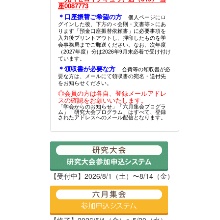
座0087773
＊口座振替ご希望の方
個人ページにロ
グインした後、下方の＜会則・文書等＞にあ
ります「預金口座振替依頼書」に必要事項を
入力後プリントアウトし、押印したものを学
会事務局までご郵送ください。なお、次年度
（2027年度）分は2026年9月末必着で受け付け
ています。
＊領収書が必要な方
会費等の領収書が必
要な方は、メールにて領収書の宛名・送付先
をお知らせください。
◎会員の方は各自、登録メールアドレ
スの確認をお願いいたします。
「学会からのお知らせ」「六月集会プログラ
ム」「研究大会プログラム」はすべて、登録
されたアドレスへのメール配信となります。
【受付中】2026/8/1（土）〜8/14（金）
【終了】2026/5/1（金）〜5/20（水）