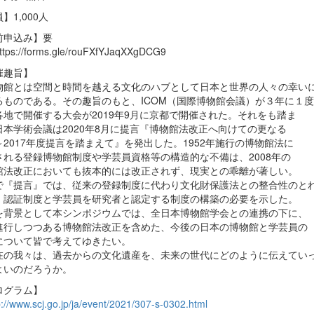
】1,000人
前申込み】要
s://forms.gle/rouFXfYJaqXXgDCG9
催趣旨】
館とは空間と時間を越える文化のハブとして日本と世界の人々の幸い
るものである。その趣旨のもと、ICOM（国際博物館会議）が３年に１度
各地で開催する大会が2019年9月に京都で開催された。それをも踏ま
日本学術会議は2020年8月に提言『博物館法改正へ向けての更なる
～2017年度提言を踏まえて』を発出した。1952年施行の博物館法に
される登録博物館制度や学芸員資格等の構造的な不備は、2008年の
館法改正においても抜本的には改正されず、現実との乖離が著しい。
で『提言』では、従来の登録制度に代わり文化財保護法との整合性のと
・認証制度と学芸員を研究者と認定する制度の構築の必要を示した。
を背景として本シンポジウムでは、全日本博物館学会との連携の下に、
進行しつつある博物館法改正を含めた、今後の日本の博物館と学芸員の
について皆で考えてゆきたい。
の我々は、過去からの文化遺産を、未来の世代にどのように伝えてい
よいのだろうか。
ログラム】
p://www.scj.go.jp/ja/event/2021/307-s-0302.html