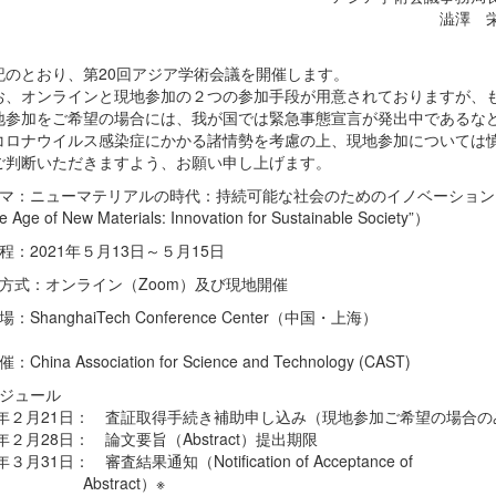
澁澤 
のとおり、第20回アジア学術会議を開催します。
、オンラインと現地参加の２つの参加手段が用意されておりますが、
地参加をご希望の場合には、我が国では緊急事態宣言が発出中であるな
コロナウイルス感染症にかかる諸情勢を考慮の上、現地参加については
ご判断いただきますよう、お願い申し上げます。
ーマ：ニューマテリアルの時代：持続可能な社会のためのイノベーション
 Age of New Materials: Innovation for Sustainable Society”）
程：2021年５月13日～５月15日
催方式：オンライン（Zoom）及び現地開催
：ShanghaiTech Conference Center（中国・上海）
China Association for Science and Technology (CAST)
ケジュール
21年２月21日： 査証取得手続き補助申し込み（現地参加ご希望の場合の
1年２月28日： 論文要旨（Abstract）提出期限
年３月31日： 審査結果通知（Notification of Acceptance of
stract）※