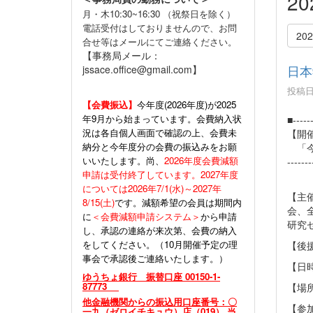
2
月・木10:30~16:30 （祝祭日を除く）
電話受付はしておりませんので、お問
20
合せ等はメールにてご連絡ください。
【事務局メール：
日本
jssace.office@gmail.com】
投稿日時
【会費振込】
今年度(
2026年度)が2025
年9月から始まっています。会費納入状
■------
況は各自個人画面で確認の上、会費未
【開
納分と今年度分の会費の振込みをお願
「今
いいたします。尚、
2026年度会費減額
-------
申請は受付終了しています。2027年度
については2026年7/1(水)～2027年
【主
8/15(土)
です。減額希望の会員は期間内
会、
に
＜会費減額申請システム＞
から申請
研究
し、承認の連絡が来次第、会費の納入
をしてください。（10月開催予定の理
【後
事会で承認後ご連絡いたします。）
【日
ゆうちょ銀行 振替口座 00150-1-
87773
【場
他金融機関からの振込用口座番号：〇
【参
一九（ゼロイチキュウ）店（019） 当