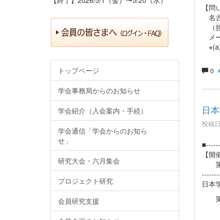
【問
名古
（担
メールア
※(
トップページ
0
学会事務局からのお知らせ
日本
学会紹介（入会案内・手続）
投稿日時
学会通信「学会からのお知ら
せ」
■------
【開
研究大会・六月集会
第2
-------
プロジェクト研究
日本
第20
会員研究支援