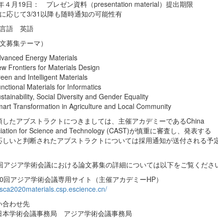
1年４月19日： プレゼン資料（presentation material）提出期限
況に応じて3/31以降も随時通知の可能性有
用言語 英語
論文募集テーマ）
dvanced Energy Materials
ew Frontiers for Materials Design
een and Intelligent Materials
nctional Materials for Informatics
stainability, Social Diversity and Gender Equality
mart Transformation in Agriculture and Local Community
したアブストラクトにつきましては、主催アカデミーであるChina
ciation for Science and Technology (CAST)が慎重に審査し、発表する
応しいと判断されたアブストラクトについては採用通知が送付される予
。
0回アジア学術会議における論文募集の詳細については以下をご覧くださ
20回アジア学術会議専用サイト（主催アカデミーHP）
//sca2020materials.csp.escience.cn/
い合わせ先
学術会議事務局 アジア学術会議事務局