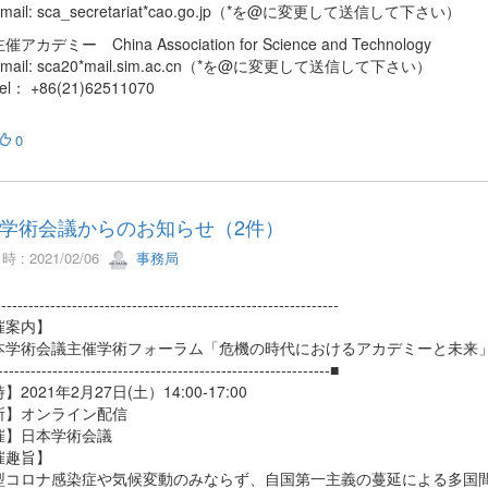
il: sca_secretariat*cao.go.jp（*を@に変更して送信して下さい）
デミー China Association for Science and Technology
il: sca20*mail.sim.ac.cn（*を@に変更して送信して下さい）
 +86(21)62511070
0
学術会議からのお知らせ（2件）
 : 2021/02/06
事務局
--------------------------------------------------------------
催案内】
学術会議主催学術フォーラム「危機の時代におけるアカデミーと未来
-------------------------------------------------------------■
】2021年2月27日(土）14:00-17:00
所】オンライン配信
催】日本学術会議
催趣旨】
コロナ感染症や気候変動のみならず、自国第一主義の蔓延による多国