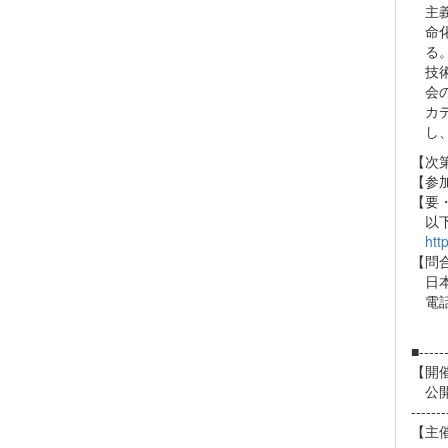
主義
命化
る。
技術
会の
カデ
し、
【次
【参
【要
以
htt
【問
日本
電話：
■------
【開
公開
-------
【主