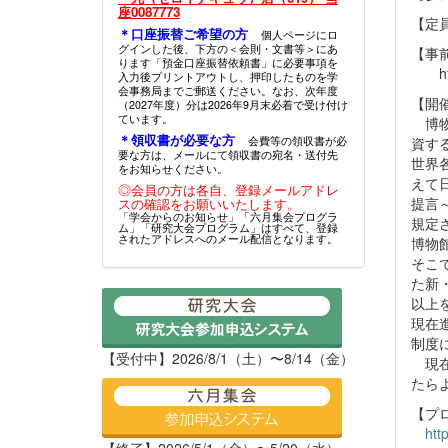
座0087773
【定員
＊口座振替ご希望の方
個人ページにロ
グインした後、下方の＜会則・文書等＞にあ
【事
ります「預金口座振替依頼書」に必要事項を
http
入力後プリントアウトし、押印したものを学
会事務局までご郵送ください。なお、次年度
【開
（2027年度）分は2026年9月末必着で受け付け
ています。
博物
＊領収書が必要な方
会費等の領収書が必
資す
要な方は、メールにて領収書の宛名・送付先
世界
をお知らせください。
えて
◎会員の方は各自、登録メールアドレ
提言
スの確認をお願いいたします。
「学会からのお知らせ」「六月集会プログラ
規定
ム」「研究大会プログラム」はすべて、登録
されたアドレスへのメール配信となります。
博物
そこ
た新
以上
現在
制度
【受付中】2026/8/1（土）〜8/14（金）
現在
たら
【プ
htt
【終了】2026/5/1（金）〜5/20（水）