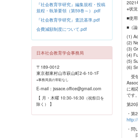
202
『社会教育学研究』編集規程・投稿
※状
規程・執筆要領（第59巻～）.pdf
■使
『社会教育学研究』査読基準.pdf
■（
会費減額制度について.pdf
(1) A
(2) N
(3) Gr
日本社会教育学会事務局
(4) Fu
(5) Su
〒189-0012
(6) S
東京都東村山市萩山町2-6-10-1F
受領
※事務局員の常駐なし
Asso
E-mail：jssace.office@gmail.com
に相
です
【 月・木曜 10:30-16:30
（祝祭日を
】
除く）
第2
・第
http:
・問
日本