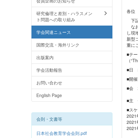
会員企画のお知らせ
各位
研究倫理と差別・ハラスメン
ト問題への取り組み
下記
なお
学会関連ニュース
し現
新型
国際交流・海外リンク
重に
■テ
出版案内
（“The
■日 
学会活動報告
■開
お問い合わせ
■会 場
English Page
■主 催：
■ス
20
会則・文書等
202
2021
日本社会教育学会会則.pdf
Ab