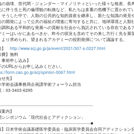
の崩壊、世代間・ジェンダー・マイノリティといった様々な格差、長
に伴う生と死の倫理観の転換など、私たちは多重の危機下に置かれて
そうした中で、人類の公共的な知的資産を継承し、新たな知識の発見
の開発によって公共の福祉の増進に寄与すると共に、地球環境と人類
調和ある平和的な発展への貢献を社会から負託されている存在である
ミーはいかにあるべきか、昨今の状況も含めてその来し方行く先を展
より求められ、望まれるアカデミーの役割発揮について議論する。
第】
http://www.scj.go.jp/ja/event/2021/307-s-0227.html
加費】無料
・事前申し込み】
下のURLからお申し込みください。
ps://form.cao.go.jp/scj/opinion-0067.html
合せ先】
学術会議事務局企画課学術フォーラム担当
03-3403-6295
--------------------------------------------------------------
催案内】
シンポジウム「現代社会とアディクション」
-------------------------------------------------------------■
催】日本学術会議基礎医学委員会・臨床医学委員会合同アディクション