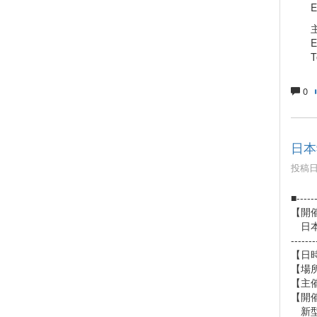
Ema
主催アカ
Ema
Tel：
0
日本
投稿日時
■------
【開
日本
-------
【日時
【場
【主
【開
新型