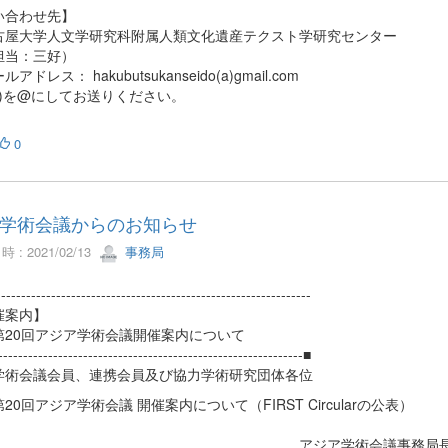
い合わせ先】
屋大学人文学研究科附属人類文化遺産テクスト学研究センター
当：三好）
ドレス： hakubutsukanseido(a)gmail.com
a)を@にしてお送りください。
0
学術会議からのお知らせ
 : 2021/02/13
事務局
--------------------------------------------------------------
催案内】
0回アジア学術会議開催案内について
-------------------------------------------------------------■
学術会議会員、連携会員及び協力学術研究団体各位
回アジア学術会議 開催案内について（FIRST Circularの公表）
アジア学術会議事務局