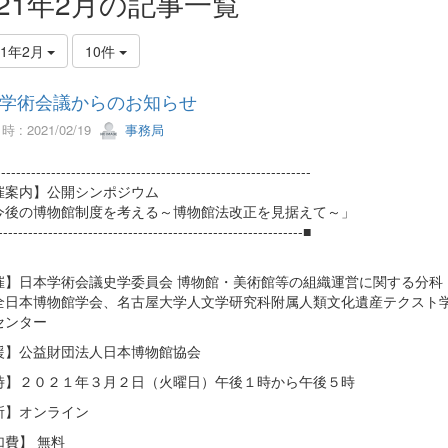
021年2月の記事一覧
21年2月
10件
学術会議からのお知らせ
 : 2021/02/19
事務局
--------------------------------------------------------------
催案内】公開シンポジウム
後の博物館制度を考える～博物館法改正を見据えて～」
-------------------------------------------------------------■
催】日本学術会議史学委員会 博物館・美術館等の組織運営に関する分科
全日本博物館学会、名古屋大学人文学研究科附属人類文化遺産テクスト
センター
援】公益財団法人日本博物館協会
時】２０２１年３月２日（火曜日）午後１時から午後５時
所】オンライン
加費】 無料