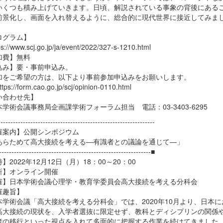
いくつも積み上げていきます。日頃、解説されている事象の背後にある
前景化し、画面を入れ替えるように、総合的に現代世界に接近してみま
。
ログラム】
://www.scj.go.jp/ja/event/2022/327-s-1210.html
加費】無料
込み】要・事前申込み。
をご希望の方は、以下より事前参加申込みをお願いします。
://form.cao.go.jp/scj/opinion-0110.html
い合わせ先】
術会議事務局企画課学術フォーラム担当 電話：03-3403-6295
--------------------------------------------------------------
催案内】公開シンポジウム
らためて高大接続を考える―有識者との議論を通じて―」
-------------------------------------------------------------■
】2022年12月12日（月）18：00～20：00
所】オンライン開催
催】日本学術会議心理学・教育学委員会高大接続を考える分科会
催趣旨】
学術会議「高大接続を考える分科会」では、2020年10月より、日本に
高大接続の現状を、入学者選抜に限定せず、教科とディシプリンの関係
者の移行といった視点を入れて多面的に把握する作業を続けてきました