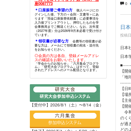
座0087773
0
＊口座振替ご希望の方
個人ページにロ
グインした後、下方の＜会則・文書等＞にあ
ります「預金口座振替依頼書」に必要事項を
入力後プリントアウトし、押印したものを学
日本
会事務局までご郵送ください。なお、次年度
（2027年度）分は2026年9月末必着で受け付け
投稿日時
ています。
＊領収書が必要な方
会費等の領収書が必
要な方は、メールにて領収書の宛名・送付先
日本
をお知らせください。
◎会員の方は各自、登録メールアドレ
日本
スの確認をお願いいたします。
「学会からのお知らせ」「六月集会プログラ
■------
ム」「研究大会プログラム」はすべて、登録
されたアドレスへのメール配信となります。
【開
「地
-------
【日時
【場
【主
【受付中】2026/8/1（土）〜8/14（金）
【開
令和
のく
が過
どの
【終了】2026/5/1（金）〜5/20（水）