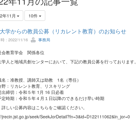
022年11月の記事一覧
22年11月
10件
大学からの教員公募（リカレント教育）のお知らせ
 : 2022/11/16
事務局
社会教育学会 関係各位
大学人と地域共創センターにおいて、下記の教員公募を行っております
職名：准教授、講師又は助教 1名（専任）
分野：リカレント教育、リスキリング
出締切：令和５年 1月 16 日必着
予定時期：令和５年４月１日以降のできるだけ早い時期
、詳しい公募内容はこちらをご確認ください。
://jrecin.jst.go.jp/seek/SeekJorDetail?fn=3&id=D122111062&ln_jor=0