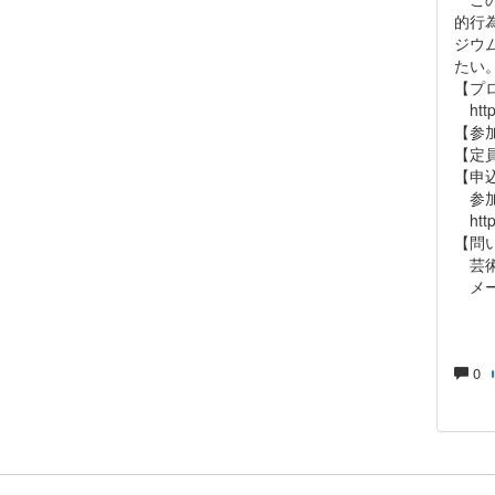
的行
ジウ
たい
【プ
https
【参
【定員
【申
参加
https
【問
芸術
メール
0