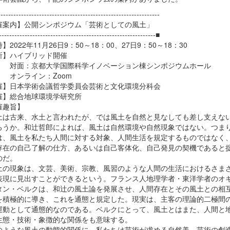
--------------------------------------------------------------
催案内】公開シンポジウム「芸術としての風土」
-------------------------------------------------------------■
】2022年11月26日9：50～18：00、27日9：50～18：30
所】ハイブリッド開催
：京都大学国際科学イノベーション棟シンポジウムホール
ライン：Zoom
催】日本学術会議哲学委員会芸術と文化環境分科会
催】総合地球環境学研究所
催趣旨】
は古来、水土と言われたが、では風土を自然と見なしても差し支えな
ろうか。和辻哲郎によれば、風土は自然環境や自然現象ではない。つま
は、風土を私たち人間に対する対象、人間生活を規定するものではなく
存在の自己了解の仕方、あるいは自己客体化、自己発見の契機であると
のだ。
の現象は、文芸、美術、宗教、風習のような人間の生活におけるさま
表現に見出すことができるという。フランス人地理学者・東洋学者のオ
タン・ベルクは、和辻の風土論を発展させ、人間存在とその風土との相
を積極的に導き、これを通態と規定した。現実は、主客の理論的二極間
運動として通態的なのである。ベルクにとって、風土とはまた、人間と
生態・技術・象徴的な関係をも意味する。
ような風土の動態的関係に、私たちは芸術が求める自然美、芸術の創