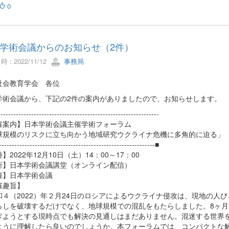
0
学術会議からのお知らせ（2件）
 : 2022/11/12
事務局
社会教育学会 各位
学術会議から、下記の2件の案内がありましたので、お知らせします。
--------------------------------------------------------------
催案内】日本学術会議主催学術フォーラム
球規模のリスクに立ち向かう地域研究ウクライナ危機に多角的に迫る」
-------------------------------------------------------------■
】2022年12月10日（土）14：00～17：00
所】日本学術会議講堂（オンライン配信）
催】日本学術会議
催趣旨】
４（2022）年２月24日のロシアによるウクライナ侵攻は、現地の人び
らしを破壊するだけでなく、地球規模での混乱をもたらしました。8ヶ月
ぎようとする現時点でも解決の見通しはまだありません。混迷する世界
ように理解したら良いのでしょうか。本フォーラムでは、コンパクトな