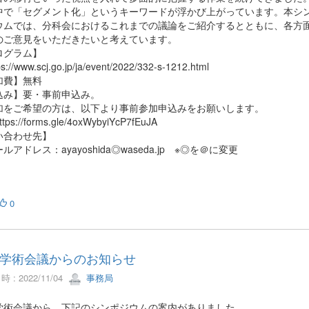
中で「セグメント化」というキーワードが浮かび上がっています。本シ
ウムでは、分科会におけるこれまでの議論をご紹介するとともに、各方
のご意見をいただきたいと考えています。
ログラム】
://www.scj.go.jp/ja/event/2022/332-s-1212.html
加費】無料
込み】要・事前申込み。
をご希望の方は、以下より事前参加申込みをお願いします。
s://forms.gle/4oxWybyiYcP7fEuJA
い合わせ先】
アドレス：ayayoshida◎waseda.jp ※◎を＠に変更
0
学術会議からのお知らせ
 : 2022/11/04
事務局
学術会議から、下記のシンポジウムの案内がありました。