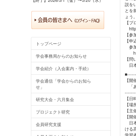
説を
とを
ょう
【プ
https
【参
【申
トップページ
参加
https
学会事務局からのお知らせ
【問
日本学
学会紹介（入会案内・手続）
■------
【開
学会通信「学会からのお知ら
「あ
せ」
-------
【日時
研究大会・六月集会
【場
【主
プロジェクト研究
【開
日本
会員研究支援
ける
学習