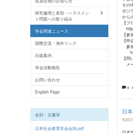
会員企画のお知らせ
その
ポジ
研究倫理と差別・ハラスメン
から
ト問題への取り組み
【プ
https
学会関連ニュース
【参
【申
国際交流・海外リンク
参加
http
出版案内
【問
メール
学会活動報告
お問い合わせ
0
English Page
日本
会則・文書等
投稿日時
日本社会教育学会会則.pdf
日本