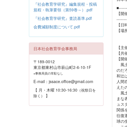
『社会教育学研究』編集規程・投稿
■------
規程・執筆要領（第59巻～）.pdf
【開
『社会教育学研究』査読基準.pdf
-------
【日時
会費減額制度について.pdf
【場
対面
オン
【主
日本社会教育学会事務局
【共
【開
〒189-0012
風土
東京都東村山市萩山町2-6-10-1F
のだ
※事務局員の常駐なし
和辻
人間
E-mail：jssace.office@gmail.com
えた
【 月・木曜 10:30-16:30
（祝祭日を
風土
】
除く）
まな
ュス
関係
往復
球の
この