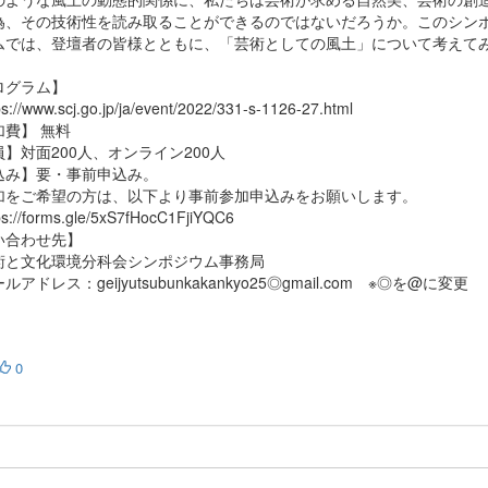
為、その技術性を読み取ることができるのではないだろうか。このシン
ムでは、登壇者の皆様とともに、「芸術としての風土」について考えて
。
ログラム】
://www.scj.go.jp/ja/event/2022/331-s-1126-27.html
加費】 無料
】対面200人、オンライン200人
込み】要・事前申込み。
をご希望の方は、以下より事前参加申込みをお願いします。
://forms.gle/5xS7fHocC1FjiYQC6
い合わせ先】
と文化環境分科会シンポジウム事務局
アドレス：geijyutsubunkakankyo25◎gmail.com ※◎を@に変更
0