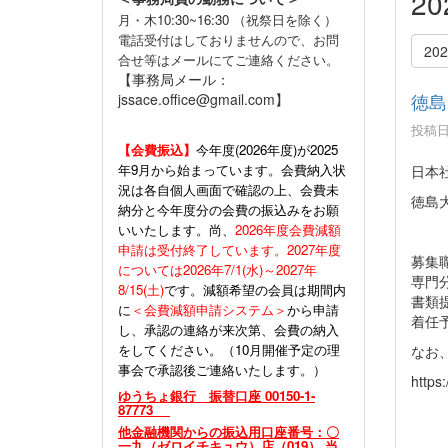
2
月・木10:30~16:30 （祝祭日を除く）
電話受付はしておりませんので、お問
20
合せ等はメールにてご連絡ください。
【事務局メール：
徳島
jssace.office@gmail.com】
投稿日時
【会費振込】
今年度(
2026年度)が2025
年9月から始まっています。会費納入状
日本
況は各自個人画面で確認の上、会費未
徳島
納分と今年度分の会費の振込みをお願
いいたします。尚、
2026年度会費減額
申請は受付終了しています。2027年度
募集
については2026年7/1(水)～2027年
専門
8/15(土)
です。減額希望の会員は期間内
書類提
に
＜会費減額申請システム＞
から申請
着任
し、承認の連絡が来次第、会費の納入
をしてください。（10月開催予定の理
なお
事会で承認後ご連絡いたします。）
https
ゆうちょ銀行 振替口座 00150-1-
87773
他金融機関からの振込用口座番号：〇
一九（ゼロイチキュウ）店（019） 当