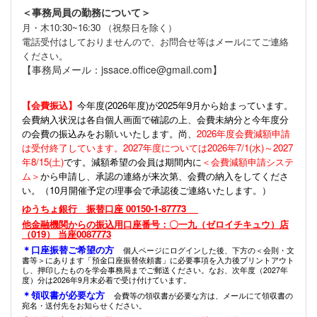
＜事務局員の勤務について＞
月・木10:30~16:30 （祝祭日を除く）
電話受付はしておりませんので、お問合せ等はメールにてご連絡
ください。
【事務局メール：jssace.office@gmail.com】
【会費振込】
今年度(
2026年度)が2025年9月から始まっています。
会費納入状況は各自個人画面で確認の上、会費未納分と今年度分
の会費の振込みをお願いいたします。尚、
2026年度会費減額申請
は受付終了しています。2027年度については2026年7/1(水)～2027
年8/15(土)
です。減額希望の会員は期間内に
＜会費減額申請システ
ム＞
から申請し、承認の連絡が来次第、会費の納入をしてくださ
い。（10月開催予定の理事会で承認後ご連絡いたします。）
ゆうちょ銀行 振替口座 00150-1-87773
他金融機関からの振込用口座番号：〇一九（ゼロイチキュウ）店
（019） 当座0087773
＊口座振替ご希望の方
個人ページにログインした後、下方の＜会則・文
書等＞にあります「預金口座振替依頼書」に必要事項を入力後プリントアウト
し、押印したものを学会事務局までご郵送ください。なお、次年度（2027年
度）分は2026年9月末必着で受け付けています。
＊領収書が必要な方
会費等の領収書が必要な方は、メールにて領収書の
宛名・送付先をお知らせください。