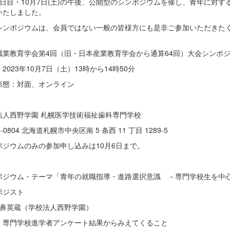
2日目・10月7日(土)の午後、公開型のシンポジウムを催し、青年に対
いたしました。
シンポジウムは、会員ではない一般の皆様方にも是非ご参加いただきた
職業教育学会第4回（旧・日本産業教育学会から通算64回）大会シンポ
2023年10月7日（土）13時から14時50分
形態：対面、オンライン
：
法人西野学園 札幌医学技術福祉歯科専門学校
4-0804 北海道札幌市中央区南 5 条西 11 丁目 1289-5
ポジウムのみの参加申し込みは10月6日まで。
ポジウム・テーマ「青年の就職指導・進路選択意識 －専門学校生を中
ポジスト
前鼻英蔵（学校法人西野学園）
学校進学者アンケート結果からみえてくること