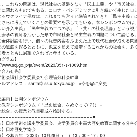
、これらの問題は、現代社会の基盤をなす「民主主義」や「市民社会
幹に関わるものでもある。コロナ・パンデミックに引き続いて生じたロ
よるウクライナ侵攻は、これまでも営々と議論されてきた「民主主義」
てさらに考えていくことの重要性を示してもいる。本シンポジウムでは
しい介入主義」「民主主義の二つの形」「〈共〉の社会理論」という視
社会学の視角を活かした形で市民社会と民主主義の問題について論じる
に全体討論を行い、個々の報告内容をふまえた上で現代社会が抱える問
決の道筋を探るとともに、孤立を超えて連帯するこれからの社会を、多
加者とともに展望できればと考えている。
ログラム】
://www.scj.go.jp/ja/event/2023/351-s-1009.html
い合わせ先】
学術会議社会学委員会社会理論分科会幹事
アドレス： sarita◎iss.u-tokyo.ac.jp ※◎を@に変更
--------------------------------------------------------------
催案内】公開シンポジウム
史教育シンポジウム（「歴史総合」をめぐって(７)）－
史総合」の授業と教員養成を検討する」
-------------------------------------------------------------■
催】日本学術会議史学委員会、史学委員会中高大歴史教育に関する分科
催】日本歴史学協会
】令和５年（2023）10月28日（土）13：00～17：00