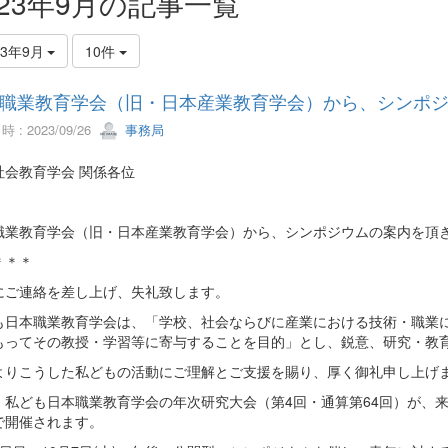
023年9月の記事一覧
23年9月
10件
職業教育学会（旧・日本産業教育学会）から、シンポ
 : 2023/09/26
事務局
社会教育学会 関係各位
職業教育学会（旧・日本産業教育学会）から、シンポジウムの案内を頂
＊＊＊
にご連絡を差し上げ、失礼致します。
も日本職業教育学会は、「学校、社会ならびに産業における技術・職業
もってその教授・学習等に寄与することを目的」とし、鋭意、研究・教
よりこうした私どもの活動にご理解とご支援を賜り、厚く御礼申し上げ
、私ども日本職業教育学会の年次研究大会（第4回・通算第64回）が、来たる
で開催されます。