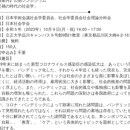
催案内】公開シンポジウム
禍の時代の社会学」
-------------------------------------------------------------■
催】日本学術会議社会学委員会、社会学委員会社会理論分科会
催】日本社会学会
】令和５年（2023年）10月９日(月・祝) 14:00～17:00
】立正大学品川キャンパス９号館9B21教室（東京都品川区大崎4-2-16
加費】 無料
】150人
前申込み】不要
催趣旨】
19年末に始まった新型コロナウイルス感染症の感染拡大は、あっという
界を覆い、パンデミック化した。それから４年近くも経った現在も、完
息したとは言い難い。パンデミックは社会のさまざまな面に影響を及ぼ
とくに、経済活動の停滞は、雇用状況に大きく影響し、社会的格差の問
きく浮上した。また、パンデミックは、社会的孤立や孤独感にも影響を
、自殺の増加も報じられた。これらの問題の深刻さは各国政府によって
認識されてきたところである。
、コロナ・パンデミックによって顕著に現れた諸問題は、パンデミッ
って突然現れたものではなく、それ以前から問題の素地は存在していた
、十分に解決されてこなかった諸問題であるといえる。本シンポジウム
「自殺」、「教育」、「ケア」という具体的なトピックを題材としてこ
検討する。