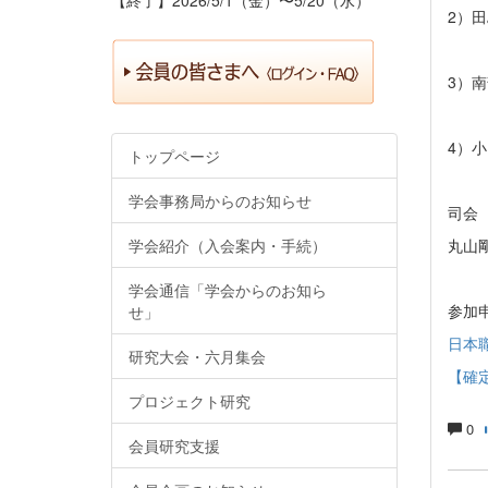
2）
進路
3）
専門
4）
トップページ
専門
学会事務局からのお知らせ
司会
学会紹介（入会案内・手続）
丸山
学会通信「学会からのお知ら
参加
せ」
日本職
研究大会・六月集会
【確
プロジェクト研究
0
会員研究支援