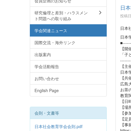
会員企画のお知らせ
日本
研究倫理と差別・ハラスメン
投稿日時
ト問題への取り組み
日本
学会関連ニュース
日本
国際交流・海外リンク
■------
【開
出版案内
「子
-------
【主
学会活動報告
日本
【共
お問い合わせ
広島
お茶
English Page
教育
【日時
【場
会則・文書等
【参
【定員
【事
日本社会教育学会会則.pdf
https