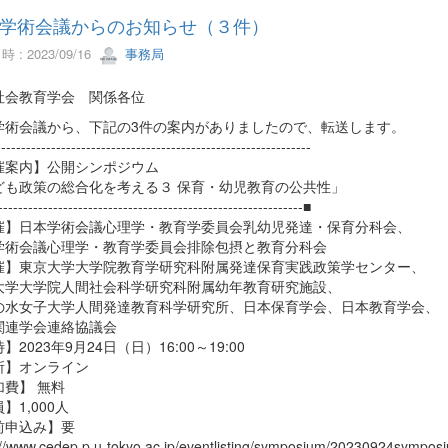
学術会議からのお知らせ（３件）
 : 2023/09/16
事務局
社会教育学会 関係各位
学術会議から、下記の3件の案内がありましたので、転送します。
--------------------------------------------------------------
催案内】公開シンポジウム
ども政策の総合化を考える３ 保育・幼児教育の公共性」
-------------------------------------------------------------■
催】日本学術会議心理学・教育学委員会乳幼児発達・保育分科会、
学術会議心理学・教育学委員会排除包摂と教育分科会
催】東京大学大学院教育学研究科附属発達保育実践政策学センター、
大学大学院人間社会科学研究科附属幼年教育研究施設、
の水女子大学人間発達教育科学研究所、日本保育学会、日本教育学会、
関連学会連絡協議会
】2023年9月24日（日）16:00～19:00
所】オンライン
加費】 無料
】1,000人
前申込み】要
://www.cedep.p.u-tokyo.ac.jp/eventlisting/symposium/20230924sympos