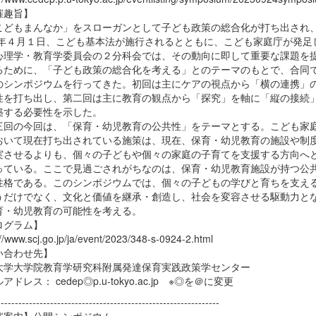
催趣旨】
どもまんなか」をスローガンとして子ども政策の総合化が打ち出され
23年４月１日、こども基本法が施行されるとともに、こども家庭庁が発足
心理学・教育学委員会の２分科会では、その動向に即して重要な課題を
るために、「子ども政策の総合化を考える」とのテーマのもとで、合同
のシンポジウムを行ってきた。初回は主にケアの視点から「横の連携」
性を打ち出し、第二回は主に教育の観点から「探究」を軸に「縦の接続
築する必要性を示した。
回の今回は、「保育・幼児教育の公共性」をテーマとする。こども家
おいて現在打ち出されている施策は、現在、保育・幼児教育の施設や制
実させるよりも、個々の子どもや個々の家庭の子育てを支援する方向へ
っている。ここで見過ごされがちなのは、保育・幼児教育施設が持つ公
性格である。このシンポジウムでは、個々の子どもの学びと育ちを支え
うだけでなく、文化と価値を継承・創造し、社会を変容させる駆動力と
育・幼児教育の可能性を考える。
ログラム】
://www.scj.go.jp/ja/event/2023/348-s-0924-2.html
い合わせ先】
大学大学院教育学研究科附属発達保育実践政策学センター
アドレス： cedep◎p.u-tokyo.ac.jp ※◎を＠に変更
--------------------------------------------------------------