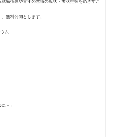
する就職指導や青年の意識の現状・実状把握をめざすこ
く、無料公開とします。
ジウム
心に－」