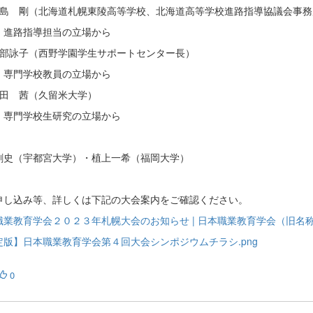
田島 剛（北海道札幌東陵高等学校、北海道高等学校進路指導協議会事務
指導担当の立場から
南部詠子（西野学園学生サポートセンター長）
学校教員の立場から
小田 茜（久留米大学）
学校生研究の立場から
剛史（宇都宮大学）・植上一希（福岡大学）
申し込み等、詳しくは下記の大会案内をご確認ください。
業教育学会２０２３年札幌大会のお知らせ | 日本職業教育学会（旧名称：日本産
定版】日本職業教育学会第４回大会シンポジウムチラシ.png
0