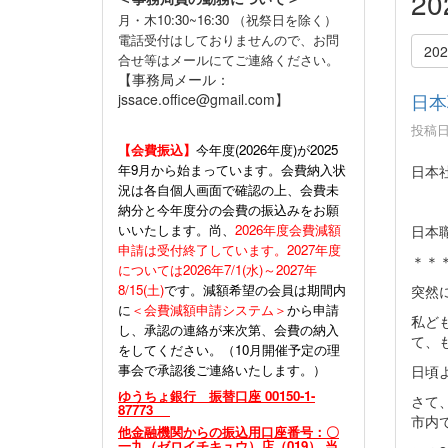
2
月・木10:30~16:30 （祝祭日を除く）
電話受付はしておりませんので、お問
20
合せ等はメールにてご連絡ください。
【事務局メール：
日本
jssace.office@gmail.com】
投稿日時
【会費振込】
今年度(
2026年度)が2025
年9月から始まっています。会費納入状
日本
況は各自個人画面で確認の上、会費未
納分と今年度分の会費の振込みをお願
いいたします。尚、
2026年度会費減額
日本
申請は受付終了しています。2027年度
＊＊
については2026年7/1(水)～2027年
8/15(土)
です。減額希望の会員は期間内
突然
に
＜会費減額申請システム＞
から申請
私ど
し、承認の連絡が来次第、会費の納入
て、
をしてください。（10月開催予定の理
事会で承認後ご連絡いたします。）
日頃
ゆうちょ銀行 振替口座 00150-1-
さて
87773
市内
他金融機関からの振込用口座番号：〇
一九（ゼロイチキュウ）店（019） 当