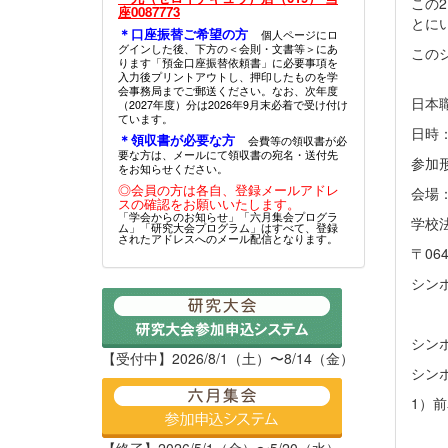
この
座0087773
とに
＊口座振替ご希望の方
個人ページにロ
グインした後、下方の＜会則・文書等＞にあ
この
ります「預金口座振替依頼書」に必要事項を
入力後プリントアウトし、押印したものを学
会事務局までご郵送ください。なお、次年度
日本
（2027年度）分は2026年9月末必着で受け付け
ています。
日時：
＊領収書が必要な方
会費等の領収書が必
要な方は、メールにて領収書の宛名・送付先
参加
をお知らせください。
◎会員の方は各自、登録メールアドレ
会場
スの確認をお願いいたします。
「学会からのお知らせ」「六月集会プログラ
学校
ム」「研究大会プログラム」はすべて、登録
されたアドレスへのメール配信となります。
〒06
シン
シン
【受付中】2026/8/1（土）〜8/14（金）
シン
1）
専門
【終了】2026/5/1（金）〜5/20（水）