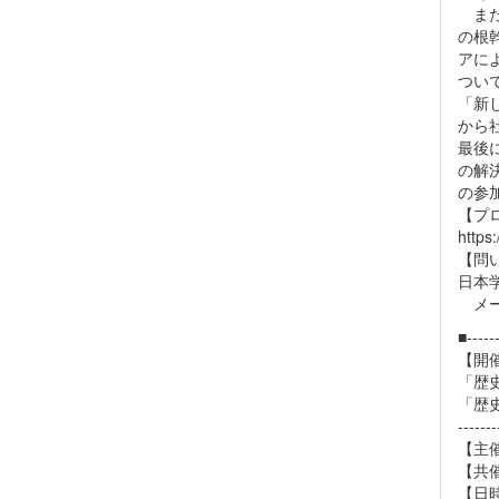
また
の根
アに
つい
「新
から
最後
の解
の参
【プ
https
【問
日本
メール
■------
【開
「歴
「歴
-------
【主
【共
【日時