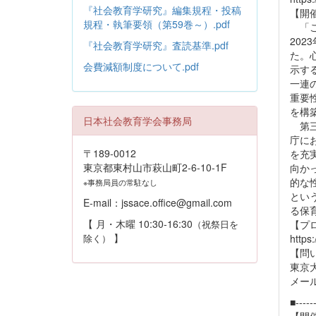
『社会教育学研究』編集規程・投稿
【開
規程・執筆要領（第59巻～）.pdf
「こ
20
『社会教育学研究』査読基準.pdf
た。
会費減額制度について.pdf
示す
一連
重要
を構
日本社会教育学会事務局
第三
庁に
〒189-0012
を充
東京都東村山市萩山町2-6-10-1F
向か
的な
※事務局員の常駐なし
とい
E-mail：jssace.office@gmail.com
る保
【 月・木曜 10:30-16:30
（祝祭日を
【プ
】
除く）
https
【問
東京
メール
■------