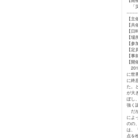
【開
「災
-------
【主
【共
【日時
【場所
【参
【定員
【事
【開
20
に世
に終
た。
が大
ぼし
強く
だが
によ
のの
は、
点を