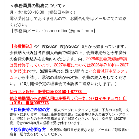
＜事務局員の勤務について＞
月・木10:30~16:30 （祝祭日を除く）
電話受付はしておりませんので、お問合せ等はメールにてご連絡
ください。
【事務局メール：jssace.office@gmail.com】
【会費振込】
今年度(
2026年度)が2025年9月から始まっています。
会費納入状況は各自個人画面で確認の上、会費未納分と今年度分
の会費の振込みをお願いいたします。尚、
2026年度会費減額申請
は受付終了しています。2027年度については2026年7/1(水)～2027
年8/15(土)
です。減額希望の会員は期間内に
＜会費減額申請システ
ム＞
から申請し、承認の連絡が来次第、会費の納入をしてくださ
い。（10月開催予定の理事会で承認後ご連絡いたします。）
ゆうちょ銀行 振替口座 00150-1-87773
他金融機関からの振込用口座番号：〇一九（ゼロイチキュウ）店
（019） 当座0087773
＊口座振替ご希望の方
個人ページにログインした後、下方の＜会則・文
書等＞にあります「預金口座振替依頼書」に必要事項を入力後プリントアウト
し、押印したものを学会事務局までご郵送ください。なお、次年度（2027年
度）分は2026年9月末必着で受け付けています。
＊領収書が必要な方
会費等の領収書が必要な方は、メールにて領収書の
宛名・送付先をお知らせください。