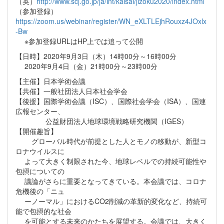
（英）
http://www.scj.go.jp/ja/int/kaisai/jizoku2020/index.html
（参加登録）
https://zoom.us/webinar/register/WN_eXLTLEjhRouxz4JOxlx
-Bw
※参加登録URLはHP上では追って公開
【日時】2020年9月3日（木）14時00分～16時00分
2020年9月4日（金）21時00分～23時00分
【主催】日本学術会議
【共催】一般社団法人日本社会学会
【後援】国際学術会議（ISC）、国際社会学会（ISA）、国連
広報センター、
公益財団法人地球環境戦略研究機関（IGES）
【開催趣旨】
グローバル時代が前提とした人とモノの移動が、新型コ
ロナウイルスに
よって大きく制限された今、地球レベルでの持続可能性や
包摂についての
議論がさらに重要となってきている。本会議では、コロナ
危機後の「ニュ
ーノーマル」におけるCO2削減の革新的変化など、持続可
能で包摂的な社会
を可能とする未来のかたちを展望する。会議では、大きく