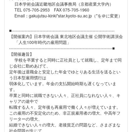
日本学術会議近畿地区会議事務局（京都産業大学内）
TEL 075-705-2953 FAX 075-705-1960
Email：gakujutsu-kinki*star.kyoto-su.ac.jp（*を＠に変更）
■----------------------------------------------------------------------
【開催案内】日本学術会議 東北地区会議主催 公開学術講演会
「人生100年時代の雇用問題」
----------------------------------------------------------------------■
【開催趣旨】
学校を卒業すると同時に正社員として就職し、定年まで同
じ会社に勤めあげて、
定年後は退職金と安定した年金でゆとりある生活を送るとい
う日本型雇用慣行は
弱体化しています。年金の支払開始時期も遅くなっていま
す。
卒業と同時に就職できない人々、正社員になれない人々、キ
ャリアの途中で
転職する人々、定年後も再雇用で働く人々が増えています。
この雇用の不安定化のため、非正規雇用者の増大、中高年フ
リーターの増大、
結婚できない人々の増大、老後貧乏の問題など、さまざまな
社会問題が生じて