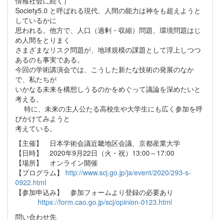
情報社会に続く）
Society5.0 と呼ばれる現代、人間の能力は神をも超えようと
しているかに
思われる。他方で、人口（過剰・収縮）問題、環境問題はじ
め人間をとりまく
さまざまなリスク問題が、地球規模の課題として浮上しつつ
あるのも事実である。
今回の学術講演会では、こうした新たな技術の発展のなか
で、私たちが
いかなる未来を構想しうるのかをめぐって議論を深めたいと
考える。
特に、未来の主人公たる高校生や大学生にも広く参加を呼
びかけてみようと
考えている。
【主催】 日本学術会議近畿地区会議、京都産業大学
【日時】 2020年9月22日（火・祝）13:00～17:00
【場所】 オンライン開催
【プログラム】
http://www.scj.go.jp/ja/event/2020/293-s-
0922.html
【参加申込み】 参加フォームより登録の必要あり
https://form.cao.go.jp/scj/opinion-0123.html
問い合わせ先