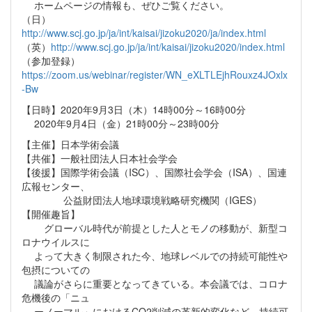
ホームページの情報も、ぜひご覧ください。
（日）
http://www.scj.go.jp/ja/int/kaisai/jizoku2020/ja/index.html
（英）
http://www.scj.go.jp/ja/int/kaisai/jizoku2020/index.html
（参加登録）
https://zoom.us/webinar/register/WN_eXLTLEjhRouxz4JOxlx
-Bw
【日時】2020年9月3日（木）14時00分～16時00分
2020年9月4日（金）21時00分～23時00分
【主催】日本学術会議
【共催】一般社団法人日本社会学会
【後援】国際学術会議（ISC）、国際社会学会（ISA）、国連
広報センター、
公益財団法人地球環境戦略研究機関（IGES）
【開催趣旨】
グローバル時代が前提とした人とモノの移動が、新型コ
ロナウイルスに
よって大きく制限された今、地球レベルでの持続可能性や
包摂についての
議論がさらに重要となってきている。本会議では、コロナ
危機後の「ニュ
ーノーマル」におけるCO2削減の革新的変化など、持続可