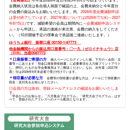
会費納入状況は各自個人画面で確認の上、会費未納分と今年度分
の会費の振込みをお願いいたします。尚、
2026年度会費減額申請
は受付終了しています。2027年度については2026年7/1(水)～2027
年8/15(土)
です。減額希望の会員は期間内に
＜会費減額申請システ
ム＞
から申請し、承認の連絡が来次第、会費の納入をしてくださ
い。（10月開催予定の理事会で承認後ご連絡いたします。）
ゆうちょ銀行 振替口座 00150-1-87773
他金融機関からの振込用口座番号：〇一九（ゼロイチキュウ）店
（019） 当座0087773
＊口座振替ご希望の方
個人ページにログインした後、下方の＜会則・文
書等＞にあります「預金口座振替依頼書」に必要事項を入力後プリントアウト
し、押印したものを学会事務局までご郵送ください。なお、次年度（2027年
度）分は2026年9月末必着で受け付けています。
＊領収書が必要な方
会費等の領収書が必要な方は、メールにて領収書の
宛名・送付先をお知らせください。
◎会員の方は各自、登録メールアドレスの確認をお願いいたしま
す。
「学会からのお知らせ」「六月集会プログラム」「研究大会プログラム」はす
べて、登録されたアドレスへのメール配信となります。