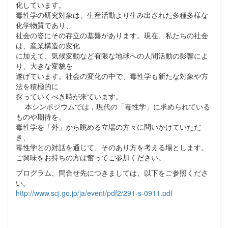
化しています。
毒性学の研究対象は、生産活動より生み出された多種多様な
化学物質であり、
社会の姿にその存立の基盤があります。現在、私たちの社会
は、産業構造の変化
に加えて、気候変動など有限な地球への人間活動の影響によ
り、大きな変貌を
遂げています。社会の変化の中で、毒性学も新たな対象や方
法を積極的に
探っていくべき時が来ています。
本シンポジウムでは，現代の「毒性学」に求められている
ものや期待を、
毒性学を「外」から眺める立場の方々に問いかけていただ
き、
毒性学との対話を通じて、そのあり方を考える場とします。
ご興味をお持ちの方は奮ってご参加ください。
プログラム、問合せ先につきましては、以下をご参照くださ
い。
http://www.scj.go.jp/ja/event/pdf2/291-s-0911.pdf