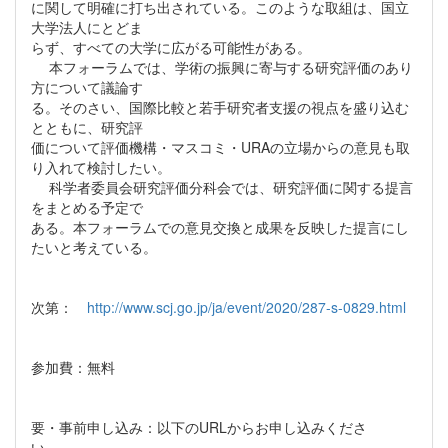
に関して明確に打ち出されている。このような取組は、国立
大学法人にとどま
らず、すべての大学に広がる可能性がある。
本フォーラムでは、学術の振興に寄与する研究評価のあり
方について議論す
る。そのさい、国際比較と若手研究者支援の視点を盛り込む
とともに、研究評
価について評価機構・マスコミ・URAの立場からの意見も取
り入れて検討したい。
科学者委員会研究評価分科会では、研究評価に関する提言
をまとめる予定で
ある。本フォーラムでの意見交換と成果を反映した提言にし
たいと考えている。
次第：
http://www.scj.go.jp/ja/event/2020/287-s-0829.html
参加費：無料
要・事前申し込み：以下のURLからお申し込みくださ
い。