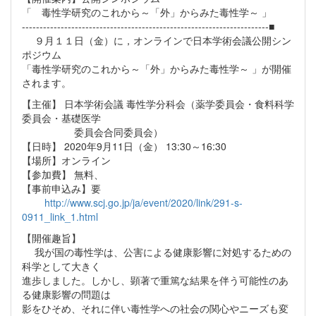
「 毒性学研究のこれから～「外」からみた毒性学～ 」
----------------------------------------------------------------------■
９月１１日（金）に，オンラインで日本学術会議公開シン
ポジウム
「毒性学研究のこれから～「外」からみた毒性学～ 」が開催
されます。
【主催】 日本学術会議 毒性学分科会（薬学委員会・食料科学
委員会・基礎医学
委員会合同委員会）
【日時】 2020年9月11日（金） 13:30～16:30
【場所】オンライン
【参加費】 無料、
【事前申込み】要
http://www.scj.go.jp/ja/event/2020/link/291-s-
0911_link_1.html
【開催趣旨】
我が国の毒性学は、公害による健康影響に対処するための
科学として大きく
進歩しました。しかし、顕著で重篤な結果を伴う可能性のあ
る健康影響の問題は
影をひそめ、それに伴い毒性学への社会の関心やニーズも変