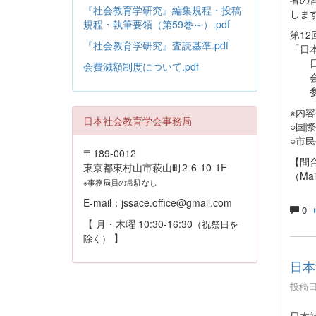
『社会教育学研究』編集規程・投稿
しま
規程・執筆要領（第59巻～）.pdf
第1
『社会教育学研究』査読基準.pdf
「日
日時：
会費減額制度について.pdf
会場
参加
※内
日本社会教育学会事務局
○国際
○市
〒189-0012
【問合
東京都東村山市萩山町2-6-10-1F
（Mai
※事務局員の常駐なし
E-mail：jssace.office@gmail.com
0
【 月・木曜 10:30-16:30
（祝祭日を
】
除く）
日本
投稿日時