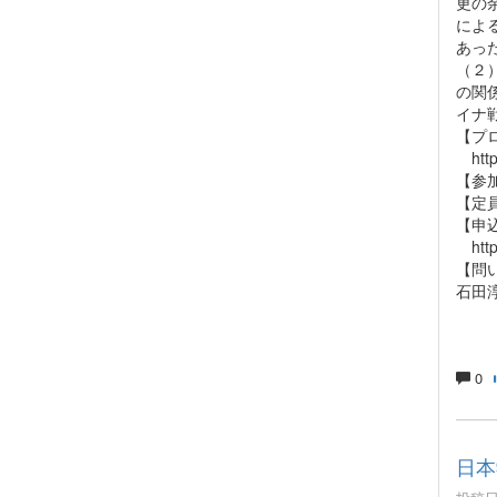
更の
によ
あっ
（２
の関
イナ
【プ
https
【参
【定員
【申
https
【問
石田淳 
0
日本