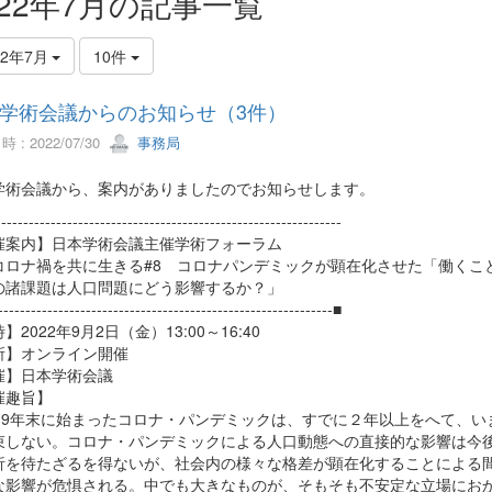
022年7月の記事一覧
22年7月
10件
学術会議からのお知らせ（3件）
 : 2022/07/30
事務局
学術会議から、案内がありましたのでお知らせします。
--------------------------------------------------------------
催案内】日本学術会議主催学術フォーラム
ロナ禍を共に生きる#8 コロナパンデミックが顕在化させた「働くこ
課題は人口問題にどう影響するか？」
-------------------------------------------------------------■
】2022年9月2日（金）13:00～16:40
所】オンライン開催
催】日本学術会議
催趣旨】
19年末に始まったコロナ・パンデミックは、すでに２年以上をへて、い
束しない。コロナ・パンデミックによる人口動態への直接的な影響は今
析を待たざるを得ないが、社会内の様々な格差が顕在化することによる
な影響が危惧される。中でも大きなものが、そもそも不安定な立場にお