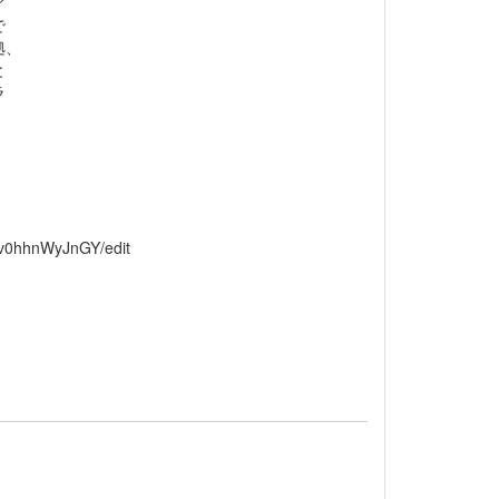
ア
で
拠、
と
ラ
v0hhnWyJnGY/edit