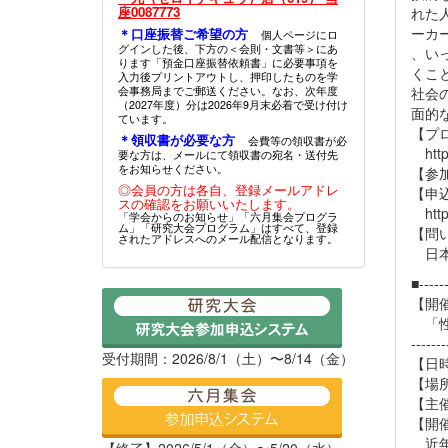
座0087773
れた
ーカ
＊口座振替ご希望の方
個人ページにロ
グインした後、下方の＜会則・文書等＞にあ
、い
ります「預金口座振替依頼書」に必要事項を
くこ
入力後プリントアウトし、押印したものを学
会事務局までご郵送ください。なお、次年度
社会
（2027年度）分は2026年9月末必着で受け付け
面的
ています。
【プ
＊領収書が必要な方
会費等の領収書が必
https
要な方は、メールにて領収書の宛名・送付先
をお知らせください。
【参
◎会員の方は各自、登録メールアドレ
【申
スの確認をお願いいたします。
https
「学会からのお知らせ」「六月集会プログラ
ム」「研究大会プログラム」はすべて、登録
【問
されたアドレスへのメール配信となります。
日本学
■------
【開
「性
-------
受付期間：2026/8/1（土）〜8/14（金）
【日時
【場
【主
【開
近年
【終了】2026/5/1（金）〜5/20（水）