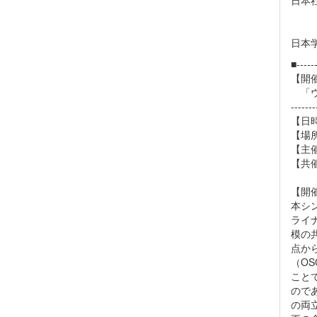
日本
日本
■------
【開
「ウ
-------
【日時
【場
【主
【共
範囲
【開
本シン
ライ
模の
点か
（O
こと
ので
の両