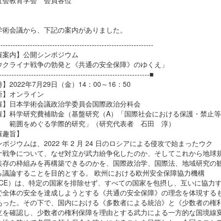
社会教育学会 会員各位
学術会議から、下記の案内がありました。
--------------------------------------------------------------
催案内】公開シンポジウム
クライナ戦争の勃発と《共通の安全保障》のゆくえ」
-------------------------------------------------------------■
】2022年7月29日（金）14：00～16：50
所】オンライン
催】日本学術会議政治学委員会国際政治分科会
催】科学研究費補助金（基盤研究（A）「国際社会における保護・禁止等
をめぐる学際的研究」（研究代表者 石田 淳）
催趣旨】
ポジウムは、2022 年 2 月 24 日のロシアによる侵攻で始まったウク
ナ戦争について、なぜ対立が武力紛争化したのか、そしてこれから地球
共存の枠組みを再構築できるのかを、国際政治学、国際法、地域研究の
ら議論することを目的とする。 欧州における欧州安全保障協力機構
SCE）は、特定の国家を排除せず、すべての国家を包摂し、互いに協力
で全体の安全を達成しようとする《共通の安全保障》の理念を体現する
あった。その下で、国内における《多数者による統治》と《少数者の権
立を確認し、少数者の権利保障を理由とする武力による一方的な国境線