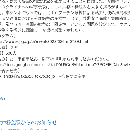
余地を狭めて各国の領土保全を確かにすることを目指した。今回のロシ
るウクライナへの軍事侵攻は、この共存の枠組みを大きく揺るがすもの
た。本シンポジウムでは、（１）プーチン政権による武力行使の法的根
）旧ソ連圏における分離紛争の多様性、（３）共通安全保障と集団防衛
係、及び（４）今回の戦争の「限定性」といった問題を設定して、ウク
戦争を学際的に議論し、今後の展望を示したい。
ログラム】
://www.scj.go.jp/ja/event/2022/326-s-0729.html
加費】 無料
】500人
込み】要・事前申込み：以下のURLからお申し込みください。
://docs.google.com/forms/d/1D0U9CoBVbLoh1rdu7GSOFiFlDJIc8cvL
い合わせ先】
ishida◎waka.c.u-tokyo.ac.jp ※◎を＠に変更
0
学術会議からのお知らせ