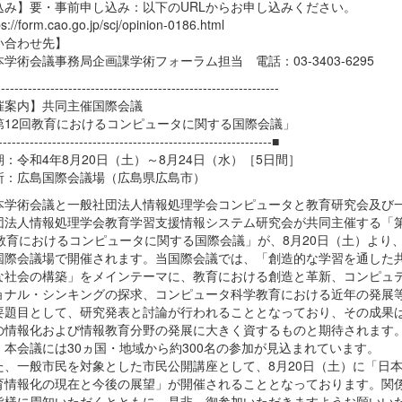
込み】要・事前申し込み：以下のURLからお申し込みください。
://form.cao.go.jp/scj/opinion-0186.html
い合わせ先】
術会議事務局企画課学術フォーラム担当 電話：03-3403-6295
--------------------------------------------------------------
催案内】共同主催国際会議
12回教育におけるコンピュータに関する国際会議」
-------------------------------------------------------------■
：令和4年8月20日（土）～8月24日（水）［5日間］
：広島国際会議場（広島県広島市）
学術会議と一般社団法人情報処理学会コンピュータと教育研究会及び
団法人情報処理学会教育学習支援情報システム研究会が共同主催する「
回教育におけるコンピュータに関する国際会議」が、8月20日（土）より
国際会議場で開催されます。当国際会議では、「創造的な学習を通した
な社会の構築」をメインテーマに、教育における創造と革新、コンピュ
ョナル・シンキングの探求、コンピュータ科学教育における近年の発展
要題目として、研究発表と討論が行われることとなっており、その成果
の情報化および情報教育分野の発展に大きく資するものと期待されます
、本会議には30ヵ国・地域から約300名の参加が見込まれています。
、一般市民を対象とした市民公開講座として、8月20日（土）に「日
育情報化の現在と今後の展望」が開催されることとなっております。関
皆様に周知いただくとともに、是非、御参加いただきますようお願いい