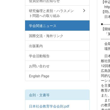
会員企画のお知らせ
【申
https
研究倫理と差別・ハラスメン
【問
ト問題への取り組み
日本学
■------
学会関連ニュース
【開
「第
国際交流・海外リンク
-------
会期
出版案内
場所
学会活動報告
日本
般社
12
お問い合わせ
広島
同的
English Page
ーシ
を主
教育
会則・文書等
また
また
の教
日本社会教育学会会則.pdf
者の