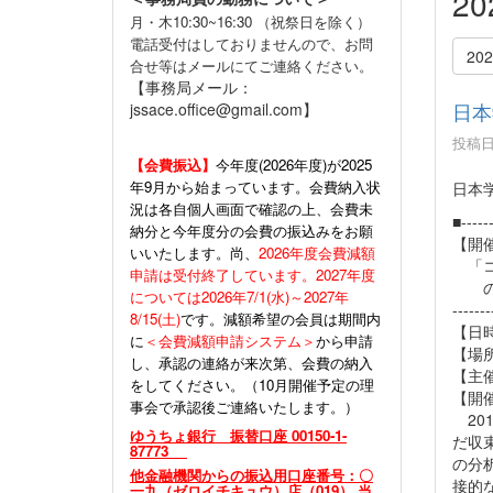
2
月・木10:30~16:30 （祝祭日を除く）
電話受付はしておりませんので、お問
20
合せ等はメールにてご連絡ください。
【事務局メール：
日本
jssace.office@gmail.com】
投稿日時
【会費振込】
今年度(
2026年度)が2025
年9月から始まっています。会費納入状
日本
況は各自個人画面で確認の上、会費未
■------
納分と今年度分の会費の振込みをお願
【開
いいたします。尚、
2026年度会費減額
「コ
申請は受付終了しています。2027年度
の諸
については2026年7/1(水)～2027年
-------
8/15(土)
です。減額希望の会員は期間内
【日時
に
＜会費減額申請システム＞
から申請
【場
し、承認の連絡が来次第、会費の納入
【主
をしてください。（10月開催予定の理
【開
事会で承認後ご連絡いたします。）
20
ゆうちょ銀行 振替口座 00150-1-
だ収
87773
の分
他金融機関からの振込用口座番号：〇
接的
一九（ゼロイチキュウ）店（019） 当