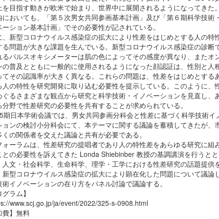
上を目指す動きが欧米で始まり、世界中に展開されるようになってきた
においても、「第５次男女共同参画基本計画」及び「第６期科学技術
ベーション基本計画」でその必要性が記されている。
、新型コロナウイルス感染症の拡大により性差をはじめとする人の特
する問題が大きな課題を生んでいる。新型コロナウイルス感染症の診断
れるパルスオキシメーターは肌の色によってその感度が異なり、またオ
ンの普及とともに一般的に使用されるようになった顔認証は、性別と人
ってその認識率が大きく異なる。これらの問題は、性差をはじめとする
る人の特性を研究開発に取り込む必要性を提示している。このように、
めぐるさまざまな観点から研究と科学技術・イノベーションを見直し、
る分野で性差研究の必要性を共有することが求められている。
5期日本学術会議では、男女共同参画分科会と性差に基づく科学技術イ
ションの検討小分科会にて、本テーマに関する議論を蓄積してきたが、
多くの関係者を交えた議論と共有が必要である。
ォーラムは、性差研究の提唱者であり人の特性差をあらゆる研究に組
との必要性を訴えてきた Londa Shiebinber 教授の基調講演を行うとと
、人文・社会科学、生命科学、理学・工学における性差研究の話題提供
、新型コロナウイルス感染症の拡大により顕在化した問題について議論
技術イノベーションの在り方をパネル討論で議論する。
ログラム】
://www.scj.go.jp/ja/event/2022/325-s-0908.html
加費】無料