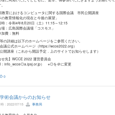
す。
2回教育におけるコンピュータに関する国際会議 市民公開講座
本の教育情報化の現在と今後の展望」
令和4年8月20日（土）11:15～12:15
：広島国際会議場「コスモス」
費：無料
容等の詳細は以下のホームページをご参照ください。
会議公式ホームページ（https://wcce2022.org）
民公開講座（これから開設予定．上のサイトでお知らせします）
せ先】WCCE 2022 運営委員会
l：info_wcce◎a.ipsj.or.jp） ※◎を＠に変更
0
学術会議からのお知らせ
 : 2022/07/15
事務局