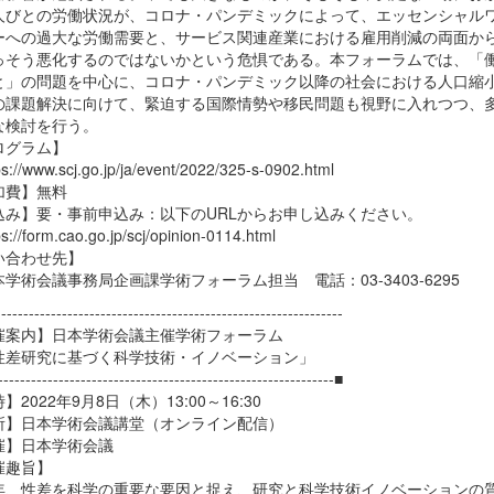
人びとの労働状況が、コロナ・パンデミックによって、エッセンシャル
ーへの過大な労働需要と、サービス関連産業における雇用削減の両面か
っそう悪化するのではないかという危惧である。本フォーラムでは、「
と」の問題を中心に、コロナ・パンデミック以降の社会における人口縮
の課題解決に向けて、緊迫する国際情勢や移民問題も視野に入れつつ、
な検討を行う。
ログラム】
://www.scj.go.jp/ja/event/2022/325-s-0902.html
加費】無料
込み】要・事前申込み：以下のURLからお申し込みください。
://form.cao.go.jp/scj/opinion-0114.html
い合わせ先】
術会議事務局企画課学術フォーラム担当 電話：03-3403-6295
--------------------------------------------------------------
催案内】日本学術会議主催学術フォーラム
差研究に基づく科学技術・イノベーション」
-------------------------------------------------------------■
】2022年9月8日（木）13:00～16:30
所】日本学術会議講堂（オンライン配信）
催】日本学術会議
催趣旨】
、性差を科学の重要な要因と捉え、研究と科学技術イノベーションの