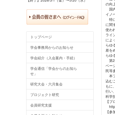
の向
国内
イノ
特に
に関
使わ
ライ
トップページ
によ
らゆ
学会事務局からのお知らせ
差を
らゆ
学会紹介（入会案内・手続）
第2
ベー
学会通信「学会からのお知ら
民等
せ」
本フ
込むこ
研究大会・六月集会
もに
行い
プロジェクト研究
科学
【プ
会員研究支援
https
【参