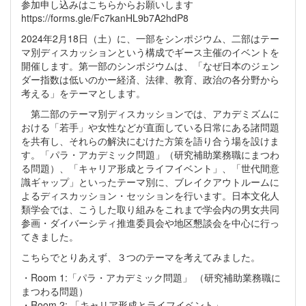
参加申し込みはこちらからお願いします
https://forms.gle/Fc7kanHL9b7A2hdP8
2024年2月18日（土）に、一部をシンポジウム、二部はテー
マ別ディスカッションという構成でギース主催のイベントを
開催します。第一部のシンポジウムは、「なぜ日本のジェン
ダー指数は低いのかー経済、法律、教育、政治の各分野から
考える」をテーマとします。
第二部のテーマ別ディスカッションでは、アカデミズムに
おける「若手」や女性などが直面している日常にある諸問題
を共有し、それらの解決にむけた方策を語り合う場を設けま
す。「パラ・アカデミック問題」（研究補助業務職にまつわ
る問題）、「キャリア形成とライフイベント」、「世代間意
識ギャップ」といったテーマ別に、ブレイクアウトルームに
よるディスカッション・セッションを行います。日本文化人
類学会では、こうした取り組みをこれまで学会内の男女共同
参画・ダイバーシティ推進委員会や地区懇談会を中心に行っ
てきました。
こちらでとりあえず、３つのテーマを考えてみました。
・Room 1:「パラ・アカデミック問題」 （研究補助業務職に
まつわる問題）
・Room 2: 「キャリア形成とライフイベント」