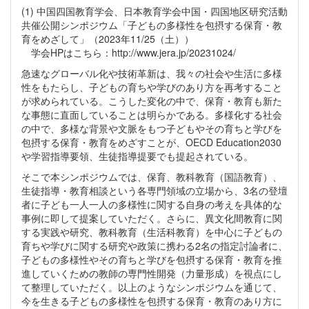
(1) 中国四国教育学会、日本教育学会中国・四国地区研究活動
共催公開シンポジウム「子どもの多様性を包摂する保育・教
育をめざして」（2023年11/25（土））
学会HPはこちら：http://www.jera.jp/20231024/
急速なグローバル化や技術革新は、我々の社会や生活に多様
性をもたらし、子どもの育ちや学びのあり方を再考すること
が求められている。こうした変化の中で、保育・教育も新た
な事態に直面していることは明らかである。多様化する社会
の中で、多様な背景や文脈をもつ子どもやその育ちと学びを
包摂する保育・教育をめざすことが、OECD Education2030
や学習指導要領、生徒指導提要でも提起されている。
そこで本シンポジウムでは、保育、教科教育（国語教育）、
生徒指導・教育相談という各専門領域の立場から、3名の登壇
者に子ども一人一人の多様性に関する自身の考えを具体的な
事例に即して提案していただく。さらに、異文化間教育に関
する実践や研究、教科教育（生活科教育）を中心に子どもの
育ちや学びに関する研究や政策に携わる2名の指定討論者に、
子どもの多様性やその育ちと学びを包摂する保育・教育を推
進していくための教師の専門性開発（力量形成）を視点にし
て整理していただく。以上のようなシンポジウムを通じて、
今を生きる子どもの多様性を包摂する保育・教育のあり方に