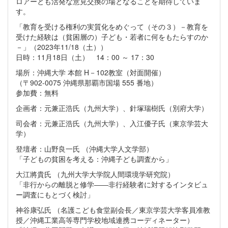
ロアーとも活発な意見交換の場となることを期待していま
す。
「教育を受ける権利の実質化をめぐって（その３）－教育を
受けた経験は（貧困層の）子ども・若者に何をもたらすのか
－」（2023年11/18（土））
日時：11月18日（土） 14：00 ～ 17：30
場所：沖縄大学 本館 H－102教室（対面開催）
（〒902-0075 沖縄県那覇市国場 555 番地）
参加費：無料
企画者：元兼正浩氏（九州大学）、針塚瑞樹氏（別府大学）
司会者：元兼正浩氏（九州大学）、入江優子氏（東京学芸大
学）
登壇者：山野良一氏 （沖縄大学人文学部）
「子どもの貧困を考える：沖縄子ども調査から」
大江將貴氏 （九州大学大学院人間環境学研究院）
「非行からの離脱と修学――非行経験者に対するインタビュ
ー調査にもとづく検討」
神谷康弘氏 （名護こども食堂副会長／東京学芸大学客員准教
授／沖縄工業高等専門学校地域連携コーディネーター）