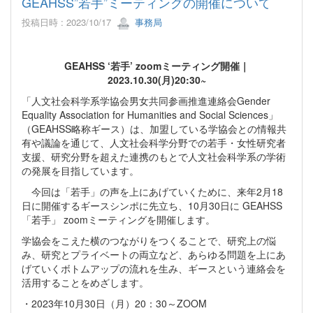
GEAHSS”若手”ミーティングの開催について
投稿日時 : 2023/10/17
事務局
GEAHSS ‘若手’ zoomミーティング開催｜
2023.10.30(月)20:30~
「人文社会科学系学協会男女共同参画推進連絡会Gender
Equality Association for Humanities and Social Sciences」
（GEAHSS略称ギース）は、加盟している学協会との情報共
有や議論を通じて、人文社会科学分野での若手・女性研究者
支援、研究分野を超えた連携のもとで人文社会科学系の学術
の発展を目指しています。
今回は「若手」の声を上にあげていくために、来年2月18
日に開催するギースシンポに先立ち、10月30日に GEAHSS
「若手」 zoomミーティングを開催します。
学協会をこえた横のつながりをつくることで、研究上の悩
み、研究とプライベートの両立など、あらゆる問題を上にあ
げていくボトムアップの流れを生み、ギースという連絡会を
活用することをめざします。
・2023年10月30日（月）20：30～ZOOM