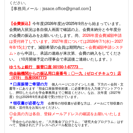
ください。
【事務局メール：jssace.office@gmail.com】
【会費振込】
今年度(
2026年度)が2025年9月から始まっています。
会費納入状況は各自個人画面で確認の上、会費未納分と今年度分
の会費の振込みをお願いいたします。尚、
2026年度会費減額申請
は受付終了しています。2027年度については2026年7/1(水)～2027
年8/15(土)
です。減額希望の会員は期間内に
＜会費減額申請システ
ム＞
から申請し、承認の連絡が来次第、会費の納入をしてくださ
い。（10月開催予定の理事会で承認後ご連絡いたします。）
ゆうちょ銀行 振替口座 00150-1-87773
他金融機関からの振込用口座番号：〇一九（ゼロイチキュウ）店
（019） 当座0087773
＊口座振替ご希望の方
個人ページにログインした後、下方の＜会則・文
書等＞にあります「預金口座振替依頼書」に必要事項を入力後プリントアウト
し、押印したものを学会事務局までご郵送ください。なお、次年度（2027年
度）分は2026年9月末必着で受け付けています。
＊領収書が必要な方
会費等の領収書が必要な方は、メールにて領収書の
宛名・送付先をお知らせください。
◎会員の方は各自、登録メールアドレスの確認をお願いいたしま
す。
「学会からのお知らせ」「六月集会プログラム」「研究大会プログラム」はす
べて、登録されたアドレスへのメール配信となります。