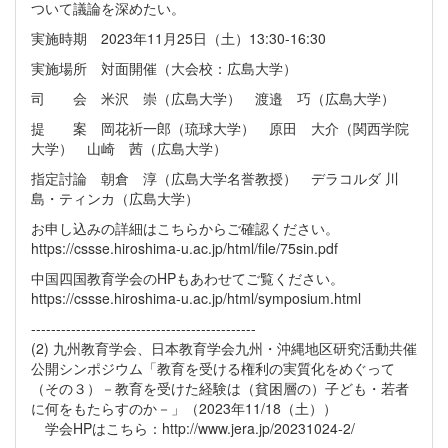
ついて議論を深めたい。
実施時期 2023年11月25日（土）13:30-16:30
実施場所 対面開催（大会校：広島大学）
司 会 米沢 崇（広島大学） 渡邉 巧（広島大学）
提 案 岡花祈一郎（琉球大学） 原田 大介（関西学院
大学） 山崎 茜（広島大学）
指定討論 朝倉 淳（広島大学名誉教授） デラコルダ 川
島・ティンカ（広島大学）
お申し込みの詳細はこちらからご確認ください。
https://cssse.hiroshima-u.ac.jp/html/file/75sin.pdf
中国四国教育学会のHPもあわせてご覧ください。
https://cssse.hiroshima-u.ac.jp/html/symposium.html
---------------------------------------------
(2) 九州教育学会、日本教育学会九州・沖縄地区研究活動共催
公開シンポジウム「教育を受ける権利の実質化をめぐって
（その３）－教育を受けた経験は（貧困層の）子ども・若者
に何をもたらすのか－」（2023年11/18（土））
学会HPはこちら：http://www.jera.jp/20231024-2/