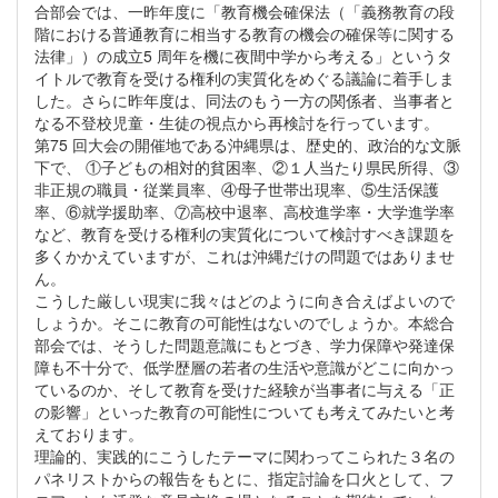
合部会では、一昨年度に「教育機会確保法（「義務教育の段
階における普通教育に相当する教育の機会の確保等に関する
法律」）の成立5 周年を機に夜間中学から考える」というタ
イトルで教育を受ける権利の実質化をめぐる議論に着手しま
した。さらに昨年度は、同法のもう一方の関係者、当事者と
なる不登校児童・生徒の視点から再検討を行っています。
第75 回大会の開催地である沖縄県は、歴史的、政治的な文脈
下で、 ①子どもの相対的貧困率、②１人当たり県民所得、③
非正規の職員・従業員率、④母子世帯出現率、⑤生活保護
率、⑥就学援助率、⑦高校中退率、高校進学率・大学進学率
など、教育を受ける権利の実質化について検討すべき課題を
多くかかえていますが、これは沖縄だけの問題ではありませ
ん。
こうした厳しい現実に我々はどのように向き合えばよいので
しょうか。そこに教育の可能性はないのでしょうか。本総合
部会では、そうした問題意識にもとづき、学力保障や発達保
障も不十分で、低学歴層の若者の生活や意識がどこに向かっ
ているのか、そして教育を受けた経験が当事者に与える「正
の影響」といった教育の可能性についても考えてみたいと考
えております。
理論的、実践的にこうしたテーマに関わってこられた３名の
パネリストからの報告をもとに、指定討論を口火として、フ