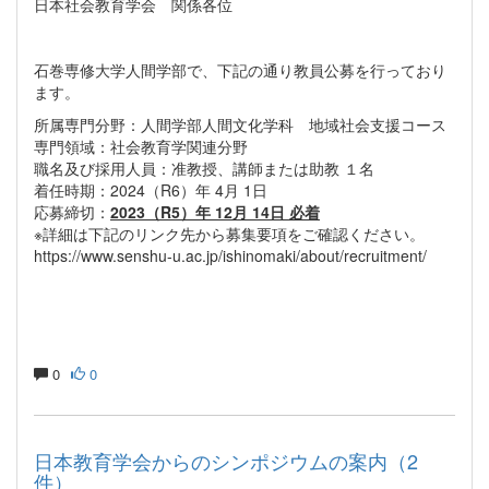
日本社会教育学会 関係各位
石巻専修大学人間学部で、下記の通り教員公募を行っており
ます。
所属専門分野：人間学部人間文化学科 地域社会支援コース
専門領域：社会教育学関連分野
職名及び採用人員：准教授、講師または助教 １名
着任時期：2024（R6）年 4月 1日
応募締切：
2023（R5）年 12月 14日 必着
※詳細は下記のリンク先から募集要項をご確認ください。
https://www.senshu-u.ac.jp/ishinomaki/about/recruitment/
0
0
日本教育学会からのシンポジウムの案内（2
件）