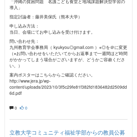
「沖縄の貧困問題 名護こども食堂と地域課題解決型学習の
導入」
指定討論者：藤井美保氏（熊本大学）
申し込み方法：
当日、会場にてお申し込みを受け付けます。
問い合わせ先：
九州教育学会事務局（ kyukyou◎gmail.com ）※◎を＠に変更
（※お問い合わせをいただいてからお返事まで一週間ほど時間
がかかってしまう場合がございますが、どうかご容赦くださ
い。）
案内ポスターはこちらからご確認ください。
http://www.jera.jp/wp-
content/uploads/2023/10/3f5c29fe81f382fd1836482d2509dd
6d.pdf
0
0
立教大学コミュニティ福祉学部からの教員公募