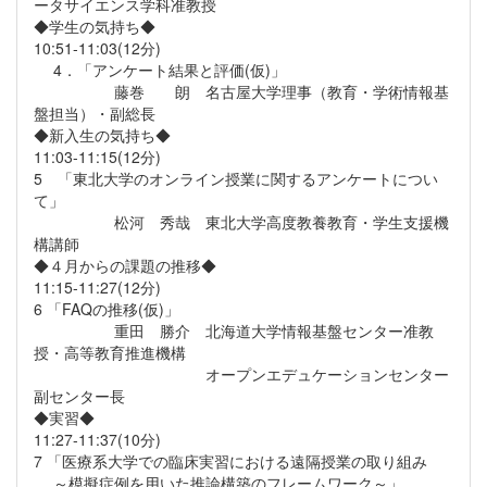
ータサイエンス学科准教授
◆学生の気持ち◆
10:51-11:03(12分)
4．「アンケート結果と評価(仮)」
藤巻 朗 名古屋大学理事（教育・学術情報基
盤担当）・副総長
◆新入生の気持ち◆
11:03-11:15(12分)
5 「東北大学のオンライン授業に関するアンケートについ
て」
松河 秀哉 東北大学高度教養教育・学生支援機
構講師
◆４月からの課題の推移◆
11:15-11:27(12分)
6 「FAQの推移(仮)」
重田 勝介 北海道大学情報基盤センター准教
授・高等教育推進機構
オープンエデュケーションセンター
副センター長
◆実習◆
11:27-11:37(10分)
7 「医療系大学での臨床実習における遠隔授業の取り組み
～模擬症例を用いた推論構築のフレームワーク～」