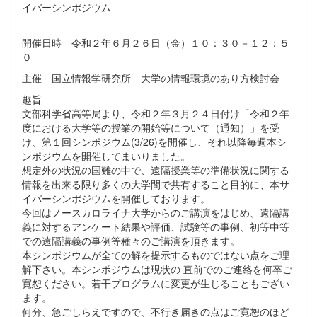
イバーシンポジウム
開催日時 令和２年６月２６日（金）１０：３０－１２：５
０
主催 国立情報学研究所 大学の情報環境のあり方検討会
趣旨
文部科学省高等局より、令和２年３月２４日付け「令和２年
度における大学等の授業の開始等について（通知）」を受
け、第１回シンポジウム(3/26)を開催し、それ以降毎週本シ
ンポジウムを開催してまいりました。
想定外の状況の国難の中で、遠隔授業等の準備状況に関する
情報を出来る限り多くの大学間で共有すること目的に、本サ
イバーシンポジウムを開催しております。
今回はノースカロライナ大学からのご講演をはじめ、遠隔講
義に対するアンケート結果や評価、試験等の事例、初等中等
での遠隔講義の事例等種々のご講演を頂きます。
本シンポジウムが全ての解を提示するものではない点をご理
解下さい。本シンポジウムは現状の 直前でのご連絡を何卒ご
寛恕ください。若干プログラムに変更が生じることもござい
ます。
何分、急ごしらえですので、不行き届きの点はご寛恕のほど