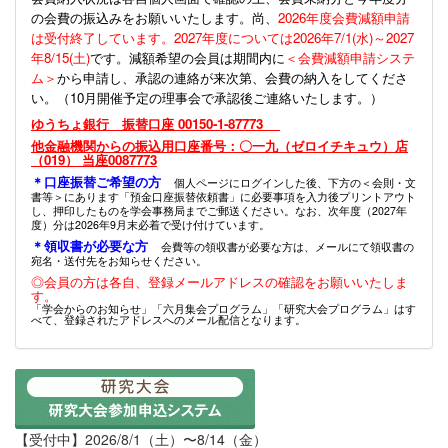
の会費の振込みをお願いいたします。尚、
2026年度会費減額申請
は受付終了しています。2027年度については2026年7/1(水)～2027
年8/15(土)
です。減額希望の会員は期間内に
＜会費減額申請システ
ム＞
から申請し、承認の連絡が来次第、会費の納入をしてくださ
い。（10月開催予定の理事会で承認後ご連絡いたします。）
ゆうちょ銀行 振替口座 00150-1-87773
他金融機関からの振込用口座番号：〇一九（ゼロイチキュウ）店
（019） 当座0087773
＊口座振替ご希望の方
個人ページにログインした後、下方の＜会則・文
書等＞にあります「預金口座振替依頼書」に必要事項を入力後プリントアウト
し、押印したものを学会事務局までご郵送ください。なお、次年度（2027年
度）分は2026年9月末必着で受け付けています。
＊領収書が必要な方
会費等の領収書が必要な方は、メールにて領収書の
宛名・送付先をお知らせください。
◎会員の方は各自、登録メールアドレスの確認をお願いいたしま
す。
「学会からのお知らせ」「六月集会プログラム」「研究大会プログラム」はす
べて、登録されたアドレスへのメール配信となります。
【受付中】2026/8/1（土）〜8/14（金）