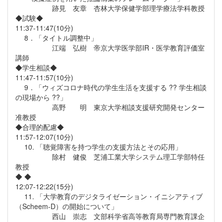
跡見 友章 杏林大学保健学部理学療法学科教授
◆試験◆
11:37-11:47(10分)
8．「タイトル調整中」
江端 弘樹 帝京大学医学部IR・医学教育評価室
講師
◆学生相談◆
11:47-11:57(10分)
9．「ウィズコロナ時代の学生生活を支援する ?? 学生相談
の現場から ??」
高野 明 東京大学相談支援研究開発センター
准教授
◆合理的配慮◆
11:57-12:07(10分)
10. 「聴覚障害を持つ学生の支援方法とその応用」
除村 健俊 芝浦工業大学システム理工学部特任
教授
◆ ◆
12:07-12:22(15分)
11. 「大学教育のデジタライゼーション・イニシアティブ
（Scheem-D）の開始について」
西山 崇志 文部科学省高等教育局専門教育課企