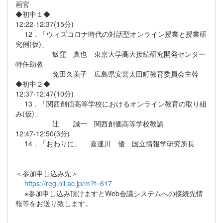
画官
◆初中１◆
12:22-12:37(15分)
12．「ウィズコロナ時代の対話型オンライン授業と授業研
究例(仮)」
飯窪 真也 東京大学高大接続研究開発センター
特任助教
免田久美子 広島県安芸太田町教育委員会主幹
◆初中２◆
12:37-12:47(10分)
13．「関西創価高等学校におけるオンライン教育の取り組
み(仮)」
辻 誠一 関西創価高等学校教諭
12:47-12:50(3分)
14．「おわりに」 喜連川 優 国立情報学研究所長
＜参加申し込み先＞
https://reg.nii.ac.jp/m?f=617
※参加申し込み頂けますとWeb会議システムへの接続先情
報等をお送り致します。