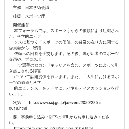
・主催：日本学術会議
・後援：スポーツ庁
・開催趣旨：
本フォーラムでは、スポーツ庁からの依頼により組織され
た、科学的エビデ
ンスに基づく「スポーツの価値」の普及の在り方に関する
委員会から、審議
依頼への回答を手交します。その後、障がい者のスポーツ
参画や、プロスポ
ーツ選手のセカンドキャリアを含む、スポーツによって引
き起こされる障害
について話題提供を行います。また、「人生におけるスポ
ーツの価値と科学
的エビデンス」をテーマに、パネルディスカッションを行
います。
・次第： http://www.scj.go.jp/ja/event/2020/285-s-
0618.html
・要・事前申し込み：以下のURLからお申し込みくださ
い。
https://form.cao.go.jp/scj/opinion-0109.html