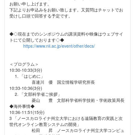
お願い申し上げます。
下記よりお申込みをお願い致します。又質問はチャットでお
受けし口頭で回答する予定です。
◆◇現在までのシンポジウムの講演資料や映像はウェブサイ
トにて公開しております◇◆
https://www.nii.ac.jp/event/other/decs/
＜プログラム＞
10:30-10:33(3分)
1. 「はじめに」
喜連川 優 国立情報学研究所長
10:33-10:36(3分)
2. 「文部科学省ご挨拶」
菱山 豊 文部科学省科学技術・学術政策局長
◆海外事情◆
10:36-11:51(15分)
3 「ノースカロライナ州立大学における遠隔教育の実践と次
世代オンライン教育システムの開発」
松田 昇 ノースカロライナ州立大学コンピュ