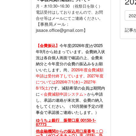
2
月・木10:30~16:30 （祝祭日を除く）
電話受付はしておりませんので、お問
20
合せ等はメールにてご連絡ください。
【事務局メール：
記事
jssace.office@gmail.com】
【会費振込】
今年度(
2026年度)が2025
年9月から始まっています。会費納入状
況は各自個人画面で確認の上、会費未
納分と今年度分の会費の振込みをお願
いいたします。尚、
2026年度会費減額
申請は受付終了しています。2027年度
については2026年7/1(水)～2027年
8/15(土)
です。減額希望の会員は期間内
に
＜会費減額申請システム＞
から申請
し、承認の連絡が来次第、会費の納入
をしてください。（10月開催予定の理
事会で承認後ご連絡いたします。）
ゆうちょ銀行 振替口座 00150-1-
87773
他金融機関からの振込用口座番号：〇
一九（ゼロイチキュウ）店（019） 当