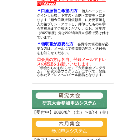
座0087773
＊口座振替ご希望の方
個人ページにロ
グインした後、下方の＜会則・文書等＞にあ
ります「預金口座振替依頼書」に必要事項を
入力後プリントアウトし、押印したものを学
会事務局までご郵送ください。なお、次年度
（2027年度）分は2026年9月末必着で受け付け
ています。
＊領収書が必要な方
会費等の領収書が必
要な方は、メールにて領収書の宛名・送付先
をお知らせください。
◎会員の方は各自、登録メールアドレ
スの確認をお願いいたします。
「学会からのお知らせ」「六月集会プログラ
ム」「研究大会プログラム」はすべて、登録
されたアドレスへのメール配信となります。
【受付中】2026/8/1（土）〜8/14（金）
【終了】2026/5/1（金）〜5/20（水）