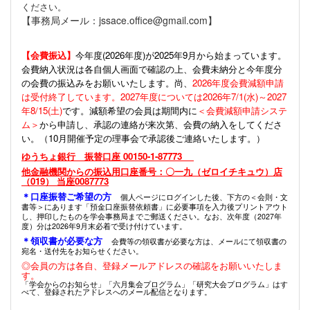
ください。
【事務局メール：jssace.office@gmail.com】
【会費振込】
今年度(
2026年度)が2025年9月から始まっています。
会費納入状況は各自個人画面で確認の上、会費未納分と今年度分
の会費の振込みをお願いいたします。尚、
2026年度会費減額申請
は受付終了しています。2027年度については2026年7/1(水)～2027
年8/15(土)
です。減額希望の会員は期間内に
＜会費減額申請システ
ム＞
から申請し、承認の連絡が来次第、会費の納入をしてくださ
い。（10月開催予定の理事会で承認後ご連絡いたします。）
ゆうちょ銀行 振替口座 00150-1-87773
他金融機関からの振込用口座番号：〇一九（ゼロイチキュウ）店
（019） 当座0087773
＊口座振替ご希望の方
個人ページにログインした後、下方の＜会則・文
書等＞にあります「預金口座振替依頼書」に必要事項を入力後プリントアウト
し、押印したものを学会事務局までご郵送ください。なお、次年度（2027年
度）分は2026年9月末必着で受け付けています。
＊領収書が必要な方
会費等の領収書が必要な方は、メールにて領収書の
宛名・送付先をお知らせください。
◎会員の方は各自、登録メールアドレスの確認をお願いいたしま
す。
「学会からのお知らせ」「六月集会プログラム」「研究大会プログラム」はす
べて、登録されたアドレスへのメール配信となります。