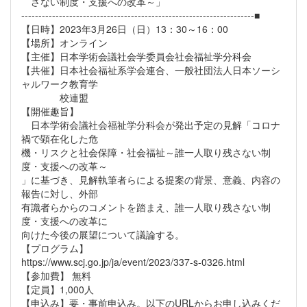
さない制度・支援への改革～」
--------------------------------------------------------------------■
【日時】2023年3月26日（日）13：30～16：00
【場所】オンライン
【主催】日本学術会議社会学委員会社会福祉学分科会
【共催】日本社会福祉系学会連合、一般社団法人日本ソーシ
ャルワーク教育学
校連盟
【開催趣旨】
日本学術会議社会福祉学分科会が発出予定の見解「コロナ
禍で顕在化した危
機・リスクと社会保障・社会福祉～誰一人取り残さない制
度・支援への改革～
」に基づき、見解執筆者らによる提案の背景、意義、内容の
報告に対し、外部
有識者らからのコメントを踏まえ、誰一人取り残さない制
度・支援への改革に
向けた今後の展望について議論する。
【プログラム】
https://www.scj.go.jp/ja/event/2023/337-s-0326.html
【参加費】 無料
【定員】1,000人
【申込み】要・事前申込み。以下のURLからお申し込みくだ