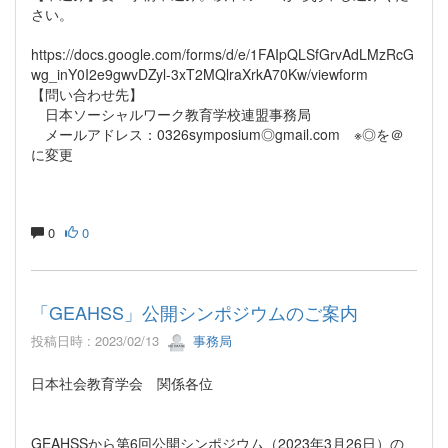
さい。
https://docs.google.com/forms/d/e/1FAIpQLSfGrvAdLMzRcG
wg_inY0I2e9gwvDZyl-3xT2MQlraXrkA70Kw/viewform
【問い合わせ先】
日本ソーシャルワーク教育学校連盟事務局
メールアドレス：0326symposium◎gmail.com ※◎を＠
に変更
0
0
「GEAHSS」公開シンポジウムのご案内
投稿日時 : 2023/02/13
事務局
日本社会教育学会 関係各位
GEAHSSから第6回公開シンポジウム（2023年3月26日）の