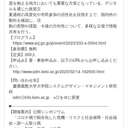
題を抱える地方においても重要な方策となっている。デジタ
ルを通じた政策立
案過程の高度化や市民参加の活性化を目指す上で、国内外の
動向を確認し、活
動の実態や課題、今後の方向性について、多様な立場で情報
共有を行う。
【プログラム】
https://www.scj.go.jp/ja/event/2023/333-s-0304.html
【参加費】無料
【定員】200人
【申込み】要・事前申込み。以下のURLからお申し込みくだ
さい。
http://www.sdm.keio.ac.jp/2023/02/14-162500.html
【問い合わせ先】
慶應義塾大学大学院システムデザイン・マネジメント研究
科
sdm◎info.keio.ac.jp ※◎を＠に変更
■--------------------------------------------------------------------
【開催案内】公開シンポジウム
「コロナ禍で顕在化した危機・リスクと社会保障・社会福
祉～誰一人取り残