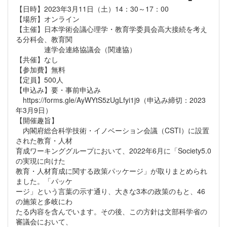
【日時】2023年3月11日（土）14：30～17：00
【場所】オンライン
【主催】日本学術会議心理学・教育学委員会高大接続を考え
る分科会、教育関
連学会連絡協議会（関連協）
【共催】なし
【参加費】無料
【定員】500人
【申込み】要・事前申込み
https://forms.gle/AyWYtS5zUgLfyi1j9（申込み締切：2023
年3月9日）
【開催趣旨】
内閣府総合科学技術・イノベーション会議（CSTI）に設置
された教育・人材
育成ワーキンググループにおいて、2022年6月に「Society5.0
の実現に向けた
教育・人材育成に関する政策パッケージ」が取りまとめられ
ました。「パッケ
ージ」という言葉の示す通り、大きな3本の政策のもと、46
の施策と多岐にわ
たる内容を含んでいます。その後、この方針は文部科学省の
審議会において、