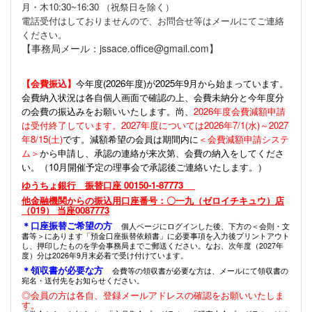
月・木10:30~16:30 （祝祭日を除く）
電話受付はしておりませんので、お問合せ等はメールにてご連絡
ください。
【事務局メール：jssace.office@gmail.com】
【会費振込】
今年度(
2026年度)が2025年9月から始まっています。
会費納入状況は各自個人画面で確認の上、会費未納分と今年度分
の会費の振込みをお願いいたします。尚、
2026年度会費減額申請
は受付終了しています。2027年度については2026年7/1(水)～2027
年8/15(土)
です。減額希望の会員は期間内に
＜会費減額申請システ
ム＞
から申請し、承認の連絡が来次第、会費の納入をしてくださ
い。（10月開催予定の理事会で承認後ご連絡いたします。）
ゆうちょ銀行 振替口座 00150-1-87773
他金融機関からの振込用口座番号：〇一九（ゼロイチキュウ）店
（019） 当座0087773
＊口座振替ご希望の方
個人ページにログインした後、下方の＜会則・文
書等＞にあります「預金口座振替依頼書」に必要事項を入力後プリントアウト
し、押印したものを学会事務局までご郵送ください。なお、次年度（2027年
度）分は2026年9月末必着で受け付けています。
＊領収書が必要な方
会費等の領収書が必要な方は、メールにて領収書の
宛名・送付先をお知らせください。
◎会員の方は各自、登録メールアドレスの確認をお願いいたしま
す。