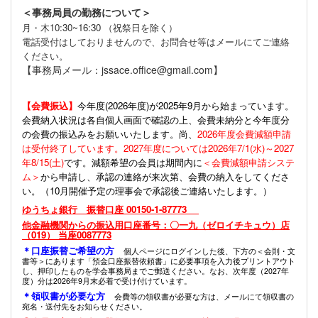
＜事務局員の勤務について＞
月・木10:30~16:30 （祝祭日を除く）
電話受付はしておりませんので、お問合せ等はメールにてご連絡
ください。
【事務局メール：jssace.office@gmail.com】
【会費振込】
今年度(
2026年度)が2025年9月から始まっています。
会費納入状況は各自個人画面で確認の上、会費未納分と今年度分
の会費の振込みをお願いいたします。尚、
2026年度会費減額申請
は受付終了しています。2027年度については2026年7/1(水)～2027
年8/15(土)
です。減額希望の会員は期間内に
＜会費減額申請システ
ム＞
から申請し、承認の連絡が来次第、会費の納入をしてくださ
い。（10月開催予定の理事会で承認後ご連絡いたします。）
ゆうちょ銀行 振替口座 00150-1-87773
他金融機関からの振込用口座番号：〇一九（ゼロイチキュウ）店
（019） 当座0087773
＊口座振替ご希望の方
個人ページにログインした後、下方の＜会則・文
書等＞にあります「預金口座振替依頼書」に必要事項を入力後プリントアウト
し、押印したものを学会事務局までご郵送ください。なお、次年度（2027年
度）分は2026年9月末必着で受け付けています。
＊領収書が必要な方
会費等の領収書が必要な方は、メールにて領収書の
宛名・送付先をお知らせください。