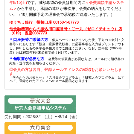
年8/15(土)
です。減額希望の会員は期間内に
＜会費減額申請システ
ム＞
から申請し、承認の連絡が来次第、会費の納入をしてくださ
い。（10月開催予定の理事会で承認後ご連絡いたします。）
ゆうちょ銀行 振替口座 00150-1-87773
他金融機関からの振込用口座番号：〇一九（ゼロイチキュウ）店
（019） 当座0087773
＊口座振替ご希望の方
個人ページにログインした後、下方の＜会則・文
書等＞にあります「預金口座振替依頼書」に必要事項を入力後プリントアウト
し、押印したものを学会事務局までご郵送ください。なお、次年度（2027年
度）分は2026年9月末必着で受け付けています。
＊領収書が必要な方
会費等の領収書が必要な方は、メールにて領収書の
宛名・送付先をお知らせください。
◎会員の方は各自、登録メールアドレスの確認をお願いいたしま
す。
「学会からのお知らせ」「六月集会プログラム」「研究大会プログラム」はす
べて、登録されたアドレスへのメール配信となります。
受付期間：2026/8/1（土）〜8/14（金）