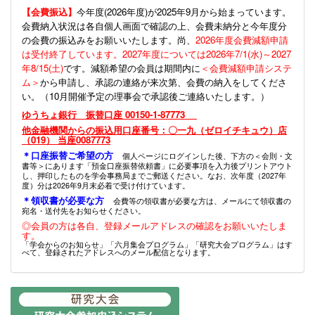
【会費振込】
今年度(
2026年度)が2025年9月から始まっています。
会費納入状況は各自個人画面で確認の上、会費未納分と今年度分
の会費の振込みをお願いいたします。尚、
2026年度会費減額申請
は受付終了しています。2027年度については2026年7/1(水)～2027
年8/15(土)
です。減額希望の会員は期間内に
＜会費減額申請システ
ム＞
から申請し、承認の連絡が来次第、会費の納入をしてくださ
い。（10月開催予定の理事会で承認後ご連絡いたします。）
ゆうちょ銀行 振替口座 00150-1-87773
他金融機関からの振込用口座番号：〇一九（ゼロイチキュウ）店
（019） 当座0087773
＊口座振替ご希望の方
個人ページにログインした後、下方の＜会則・文
書等＞にあります「預金口座振替依頼書」に必要事項を入力後プリントアウト
し、押印したものを学会事務局までご郵送ください。なお、次年度（2027年
度）分は2026年9月末必着で受け付けています。
＊領収書が必要な方
会費等の領収書が必要な方は、メールにて領収書の
宛名・送付先をお知らせください。
◎会員の方は各自、登録メールアドレスの確認をお願いいたしま
す。
「学会からのお知らせ」「六月集会プログラム」「研究大会プログラム」はす
べて、登録されたアドレスへのメール配信となります。