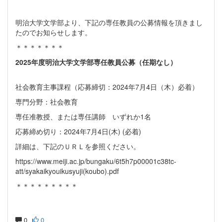
明治大学文学部より、下記の専任教員の公募情報を頂きまし
たのでお知らせします。
＊＊＊＊＊＊＊
2025年度明治大学文学部専任教員公募（任期なし）
社会教育主事課程（応募締切：2024年7月4日（木）必着）
専門分野：社会教育
専任准教授、または専任講師 いずれか1名
応募締め切り：2024年7月4日(木) (必着)
詳細は、下記のＵＲＬを参照ください。
https://www.meiji.ac.jp/bungaku/6t5h7p00001c38tc-
att/syakaikyouikusyuji(koubo).pdf
＊＊＊＊＊＊＊＊＊
0
0