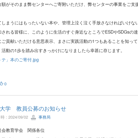
金額がそのまま弊センターへご寄附いただけ、弊センターの事業をご支
てしまうにはもったいない本や、管理上泣く泣く手放さなければいけな
加される皆様に、このように生活のすぐ身近なところでESDやSDGsの
にご貢献いただける意思表示、まさに実践活動の1つもあることを知って
、活動の1歩を踏み出すきっかけになりましたら幸甚に存じます。
テ」本のご寄付.jpg
0
大学 教員公募のお知らせ
 : 2024/09/02
事務局
社会教育学会 関係各位