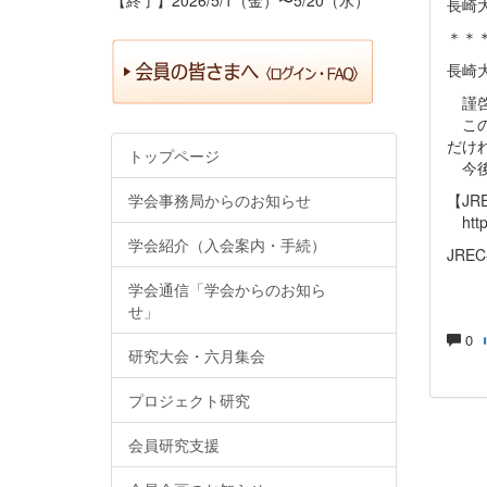
長崎
＊＊
長崎
謹啓
この
だけ
トップページ
今後
学会事務局からのお知らせ
【JR
https
学会紹介（入会案内・手続）
JRE
学会通信「学会からのお知ら
せ」
0
研究大会・六月集会
プロジェクト研究
会員研究支援