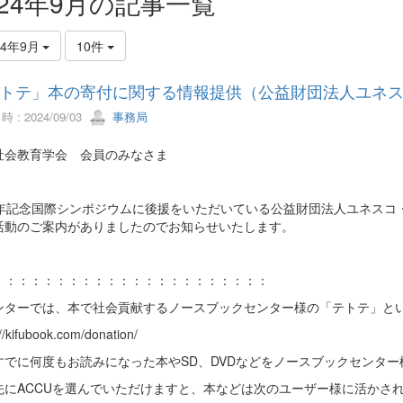
024年9月の記事一覧
24年9月
10件
トテ」本の寄付に関する情報提供（公益財団法人ユネス
 : 2024/09/03
事務局
社会教育学会 会員のみなさま
周年記念国際シンポジウムに後援をいただいている公益財団法人ユネスコ
活動のご案内がありましたのでお知らせいたします。
：：：：：：：：：：：：：：：：：：：：：：
ンターでは、本で社会貢献するノースブックセンター様の「テトテ」と
://kifubook.com/donation/
すでに何度もお読みになった本やSD、DVDなどをノースブックセンタ
先にACCUを選んでいただけますと、本などは次のユーザー様に活かさ