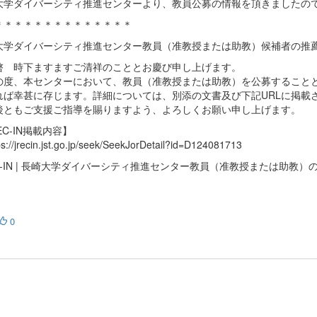
大学ダイバーシティ推進センターより、教員公募の情報を頂きましたの
＊＊＊＊＊＊＊＊＊＊＊＊＊＊
大学ダイバーシティ推進センター教員（准教授または助教）候補者の推
 時下ますますご清祥のこととお慶び申し上げます。
度、本センターにおいて、教員（准教授または助教）を公募することと
れば幸甚に存じます。詳細については、別添の文書及び下記URLに掲載
ともご支援ご指導を賜りますよう、よろしくお願い申し上げます。
EC-IN掲載内容】
://jrecin.jst.go.jp/seek/SeekJorDetail?id=D124081713
C-IN | 長崎大学ダイバーシティ推進センター教員（准教授または助教
0