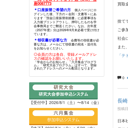
座0087773
買取
＊口座振替ご希望の方
個人ページにロ
グインした後、下方の＜会則・文書等＞にあ
ります「預金口座振替依頼書」に必要事項を
捨て
入力後プリントアウトし、押印したものを学
会事務局までご郵送ください。なお、次年度
ご参
（2027年度）分は2026年9月末必着で受け付け
ています。
社会
＊領収書が必要な方
会費等の領収書が必
要な方は、メールにて領収書の宛名・送付先
また
をお知らせください。
◎会員の方は各自、登録メールアドレ
「テト
スの確認をお願いいたします。
「学会からのお知らせ」「六月集会プログラ
ム」「研究大会プログラム」はすべて、登録
されたアドレスへのメール配信となります。
0
長崎
【受付中】2026/8/1（土）〜8/14（金）
投稿日時
日本
【終了】2026/5/1（金）〜5/20（水）