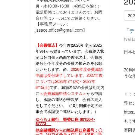
2
月・木10:30~16:30 （祝祭日を除く）
電話受付はしておりませんので、お問
20
合せ等はメールにてご連絡ください。
【事務局メール：
「テ
jssace.office@gmail.com】
投稿日時
【会費振込】
今年度(
2026年度)が2025
年9月から始まっています。会費納入状
日本
況は各自個人画面で確認の上、会費未
納分と今年度分の会費の振込みをお願
いいたします。尚、
2026年度会費減額
70
申請は受付終了しています。2027年度
うな
については2026年7/1(水)～2027年
8/15(土)
です。減額希望の会員は期間内
に
＜会費減額申請システム＞
から申請
：：
し、承認の連絡が来次第、会費の納入
弊セ
をしてください。（10月開催予定の理
事会で承認後ご連絡いたします。）
https
ゆうちょ銀行 振替口座 00150-1-
もう
87773
寄附
他金融機関からの振込用口座番号：〇
一九（ゼロイチキュウ）店（019） 当