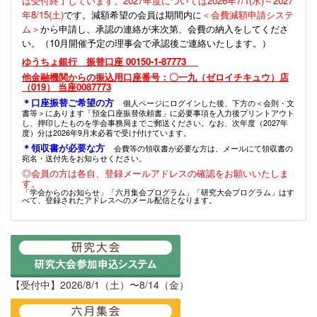
は受付終了しています。2027年度については2026年7/1(水)～2027
年8/15(土)
です。減額希望の会員は期間内に
＜会費減額申請システ
ム＞
から申請し、承認の連絡が来次第、会費の納入をしてくださ
い。（10月開催予定の理事会で承認後ご連絡いたします。）
ゆうちょ銀行 振替口座 00150-1-87773
他金融機関からの振込用口座番号：〇一九（ゼロイチキュウ）店
（019） 当座0087773
＊口座振替ご希望の方
個人ページにログインした後、下方の＜会則・文
書等＞にあります「預金口座振替依頼書」に必要事項を入力後プリントアウト
し、押印したものを学会事務局までご郵送ください。なお、次年度（2027年
度）分は2026年9月末必着で受け付けています。
＊領収書が必要な方
会費等の領収書が必要な方は、メールにて領収書の
宛名・送付先をお知らせください。
◎会員の方は各自、登録メールアドレスの確認をお願いいたしま
す。
「学会からのお知らせ」「六月集会プログラム」「研究大会プログラム」はす
べて、登録されたアドレスへのメール配信となります。
【受付中】2026/8/1（土）〜8/14（金）