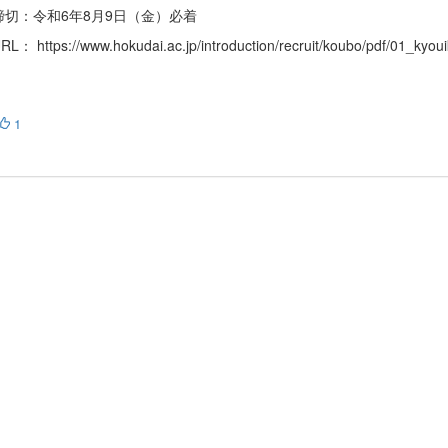
締切：令和6年8月9日（金）必着
： https://www.hokudai.ac.jp/introduction/recruit/koubo/pdf/01_kyo
1