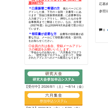
座0087773
応募
＊口座振替ご希望の方
個人ページにロ
参照URL
グインした後、下方の＜会則・文書等＞にあ
ります「預金口座振替依頼書」に必要事項を
入力後プリントアウトし、押印したものを学
会事務局までご郵送ください。なお、次年度
（2027年度）分は2026年9月末必着で受け付け
ています。
0
＊領収書が必要な方
会費等の領収書が必
要な方は、メールにて領収書の宛名・送付先
をお知らせください。
◎会員の方は各自、登録メールアドレ
スの確認をお願いいたします。
「学会からのお知らせ」「六月集会プログラ
ム」「研究大会プログラム」はすべて、登録
されたアドレスへのメール配信となります。
【受付中】2026/8/1（土）〜8/14（金）
【終了】2026/5/1（金）〜5/20（水）