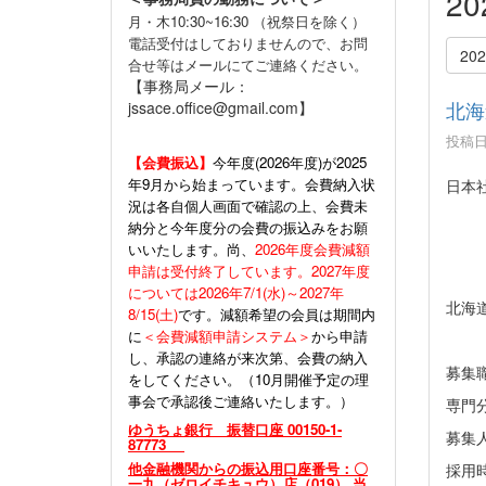
2
月・木10:30~16:30 （祝祭日を除く）
電話受付はしておりませんので、お問
20
合せ等はメールにてご連絡ください。
【事務局メール：
北海
jssace.office@gmail.com】
投稿日時
【会費振込】
今年度(
2026年度)が2025
年9月から始まっています。会費納入状
日本
況は各自個人画面で確認の上、会費未
納分と今年度分の会費の振込みをお願
いいたします。尚、
2026年度会費減額
申請は受付終了しています。2027年度
については2026年7/1(水)～2027年
北海
8/15(土)
です。減額希望の会員は期間内
に
＜会費減額申請システム＞
から申請
し、承認の連絡が来次第、会費の納入
募集
をしてください。（10月開催予定の理
事会で承認後ご連絡いたします。）
専門
ゆうちょ銀行 振替口座 00150-1-
募集
87773
他金融機関からの振込用口座番号：〇
採用
一九（ゼロイチキュウ）店（019） 当