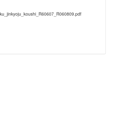
uiku_jinkyoju_koushi_R60607_R060809.pdf