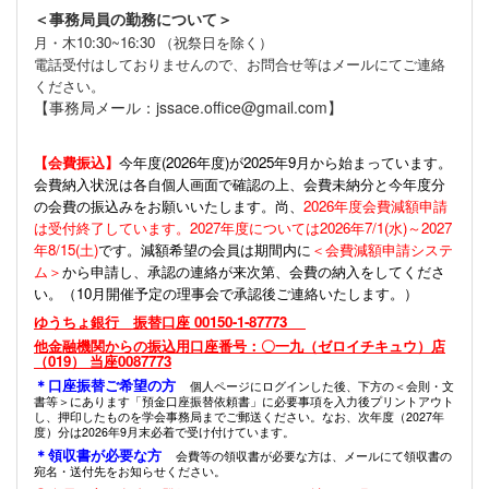
＜事務局員の勤務について＞
月・木10:30~16:30 （祝祭日を除く）
電話受付はしておりませんので、お問合せ等はメールにてご連絡
ください。
【事務局メール：jssace.office@gmail.com】
【会費振込】
今年度(
2026年度)が2025年9月から始まっています。
会費納入状況は各自個人画面で確認の上、会費未納分と今年度分
の会費の振込みをお願いいたします。尚、
2026年度会費減額申請
は受付終了しています。2027年度については2026年7/1(水)～2027
年8/15(土)
です。減額希望の会員は期間内に
＜会費減額申請システ
ム＞
から申請し、承認の連絡が来次第、会費の納入をしてくださ
い。（10月開催予定の理事会で承認後ご連絡いたします。）
ゆうちょ銀行 振替口座 00150-1-87773
他金融機関からの振込用口座番号：〇一九（ゼロイチキュウ）店
（019） 当座0087773
＊口座振替ご希望の方
個人ページにログインした後、下方の＜会則・文
書等＞にあります「預金口座振替依頼書」に必要事項を入力後プリントアウト
し、押印したものを学会事務局までご郵送ください。なお、次年度（2027年
度）分は2026年9月末必着で受け付けています。
＊領収書が必要な方
会費等の領収書が必要な方は、メールにて領収書の
宛名・送付先をお知らせください。