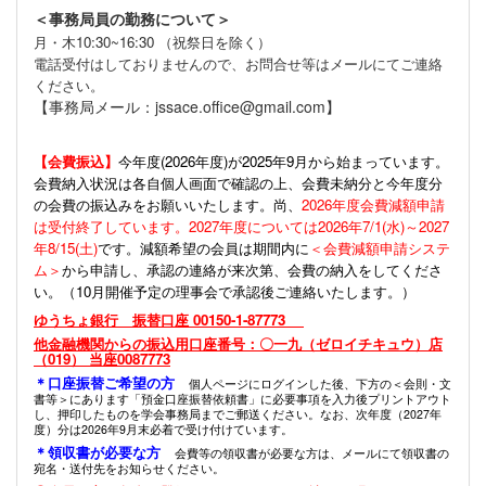
＜事務局員の勤務について＞
月・木10:30~16:30 （祝祭日を除く）
電話受付はしておりませんので、お問合せ等はメールにてご連絡
ください。
【事務局メール：jssace.office@gmail.com】
【会費振込】
今年度(
2026年度)が2025年9月から始まっています。
会費納入状況は各自個人画面で確認の上、会費未納分と今年度分
の会費の振込みをお願いいたします。尚、
2026年度会費減額申請
は受付終了しています。2027年度については2026年7/1(水)～2027
年8/15(土)
です。減額希望の会員は期間内に
＜会費減額申請システ
ム＞
から申請し、承認の連絡が来次第、会費の納入をしてくださ
い。（10月開催予定の理事会で承認後ご連絡いたします。）
ゆうちょ銀行 振替口座 00150-1-87773
他金融機関からの振込用口座番号：〇一九（ゼロイチキュウ）店
（019） 当座0087773
＊口座振替ご希望の方
個人ページにログインした後、下方の＜会則・文
書等＞にあります「預金口座振替依頼書」に必要事項を入力後プリントアウト
し、押印したものを学会事務局までご郵送ください。なお、次年度（2027年
度）分は2026年9月末必着で受け付けています。
＊領収書が必要な方
会費等の領収書が必要な方は、メールにて領収書の
宛名・送付先をお知らせください。