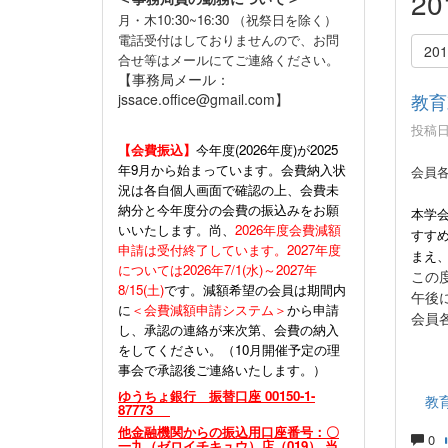
2
月・木10:30~16:30 （祝祭日を除く）
電話受付はしておりませんので、お問
20
合せ等はメールにてご連絡ください。
【事務局メール：
教育
jssace.office@gmail.com】
投稿日時
【会費振込】
今年度(
2026年度)が2025
年9月から始まっています。会費納入状
会員
況は各自個人画面で確認の上、会費未
納分と今年度分の会費の振込みをお願
本学
いいたします。尚、
2026年度会費減額
すす
申請は受付終了しています。2027年度
まえ
については2026年7/1(水)～2027年
この
8/15(土)
です。減額希望の会員は期間内
午後
に
＜会費減額申請システム＞
から申請
会員
し、承認の連絡が来次第、会費の納入
をしてください。（10月開催予定の理
事会で承認後ご連絡いたします。）
ゆうちょ銀行 振替口座 00150-1-
教
87773
他金融機関からの振込用口座番号：〇
0
一九（ゼロイチキュウ）店（019） 当