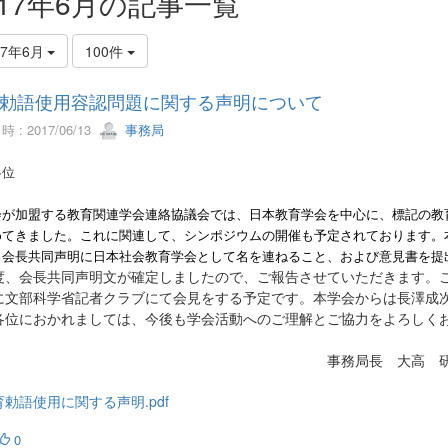
017年6月の記事一覧
17年6月
100件
勅語使用容認問題に関する声明について
 : 2017/06/13
事務局
各位
会が加盟する教育関連学会連絡協議会では、日本教育学会を中心に、標記の教
めてきました。これに関連して、シンポジウムの開催も予定されております。
、会長共同声明に日本社会教育学会として名を連ねること、および意見書を提
度、会長共同声明文が確定しましたので、ご報告させていただきます。こ
に文部科学省記者クラブにて会見をする予定です。本学会からは長澤成
各位におかれましては、今後も学会活動へのご理解とご協力をよろしく
事務局長 大高 研
育勅語使用に関する声明.pdf
0