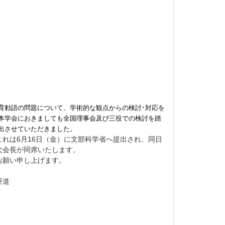
育勅語の問題について、学術的な観点からの検討･対応を
本学会におきましても全国理事会及び三役での検討を踏
出させていただきました。
れは6月16日（金）に文部科学省へ提出され、同日
次会長が同席いたします。
お願い申し上げます。
道