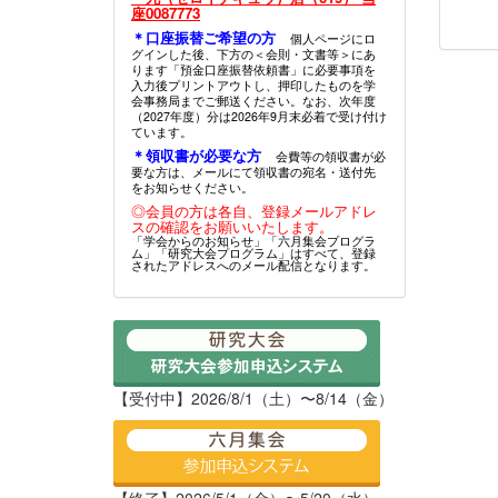
座0087773
＊口座振替ご希望の方
個人ページにロ
グインした後、下方の＜会則・文書等＞にあ
ります「預金口座振替依頼書」に必要事項を
入力後プリントアウトし、押印したものを学
会事務局までご郵送ください。なお、次年度
（2027年度）分は2026年9月末必着で受け付け
ています。
＊領収書が必要な方
会費等の領収書が必
要な方は、メールにて領収書の宛名・送付先
をお知らせください。
◎会員の方は各自、登録メールアドレ
スの確認をお願いいたします。
「学会からのお知らせ」「六月集会プログラ
ム」「研究大会プログラム」はすべて、登録
されたアドレスへのメール配信となります。
【受付中】2026/8/1（土）〜8/14（金）
【終了】2026/5/1（金）〜5/20（水）