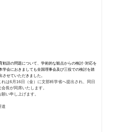
育勅語の問題について、学術的な観点からの検討･対応を
本学会におきましても全国理事会及び三役での検討を踏
出させていただきました。
れは6月16日（金）に文部科学省へ提出され、同日
次会長が同席いたします。
お願い申し上げます。
道