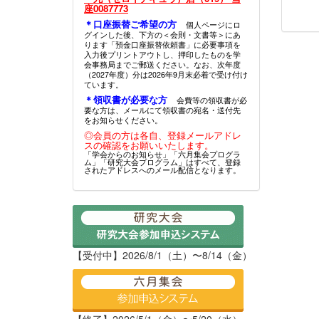
座0087773
＊口座振替ご希望の方
個人ページにロ
グインした後、下方の＜会則・文書等＞にあ
ります「預金口座振替依頼書」に必要事項を
入力後プリントアウトし、押印したものを学
会事務局までご郵送ください。なお、次年度
（2027年度）分は2026年9月末必着で受け付け
ています。
＊領収書が必要な方
会費等の領収書が必
要な方は、メールにて領収書の宛名・送付先
をお知らせください。
◎会員の方は各自、登録メールアドレ
スの確認をお願いいたします。
「学会からのお知らせ」「六月集会プログラ
ム」「研究大会プログラム」はすべて、登録
されたアドレスへのメール配信となります。
【受付中】2026/8/1（土）〜8/14（金）
【終了】2026/5/1（金）〜5/20（水）