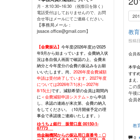
2
月・木10:30~16:30 （祝祭日を除く）
電話受付はしておりませんので、お問
20
合せ等はメールにてご連絡ください。
【事務局メール：
教育
jssace.office@gmail.com】
投稿日時
【会費振込】
今年度(
2026年度)が2025
年9月から始まっています。会費納入状
会員
況は各自個人画面で確認の上、会費未
納分と今年度分の会費の振込みをお願
本学
いいたします。尚、
2026年度会費減額
すす
申請は受付終了しています。2027年度
まえ
については2026年7/1(水)～2027年
この
8/15(土)
です。減額希望の会員は期間内
午後
に
＜会費減額申請システム＞
から申請
会員
し、承認の連絡が来次第、会費の納入
をしてください。（10月開催予定の理
事会で承認後ご連絡いたします。）
ゆうちょ銀行 振替口座 00150-1-
教
87773
他金融機関からの振込用口座番号：〇
0
一九（ゼロイチキュウ）店（019） 当