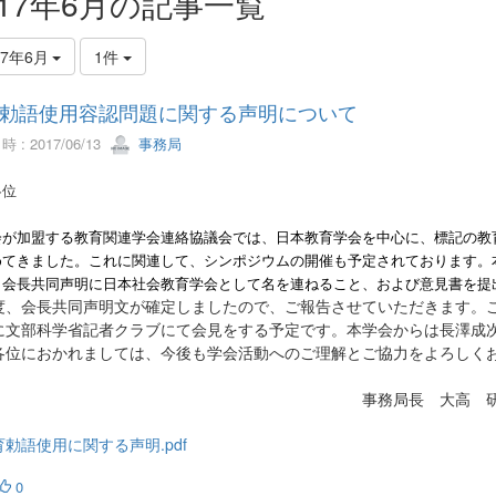
017年6月の記事一覧
17年6月
1件
勅語使用容認問題に関する声明について
 : 2017/06/13
事務局
各位
会が加盟する教育関連学会連絡協議会では、日本教育学会を中心に、標記の教
めてきました。これに関連して、シンポジウムの開催も予定されております。
、会長共同声明に日本社会教育学会として名を連ねること、および意見書を提
度、会長共同声明文が確定しましたので、ご報告させていただきます。こ
に文部科学省記者クラブにて会見をする予定です。本学会からは長澤成
各位におかれましては、今後も学会活動へのご理解とご協力をよろしく
事務局長 大高 研
育勅語使用に関する声明.pdf
0