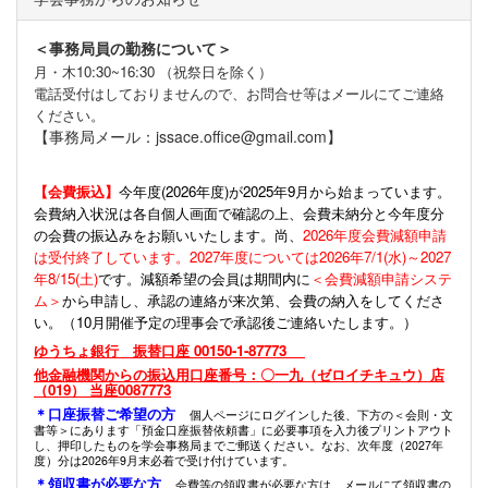
＜事務局員の勤務について＞
月・木10:30~16:30 （祝祭日を除く）
電話受付はしておりませんので、お問合せ等はメールにてご連絡
ください。
【事務局メール：jssace.office@gmail.com】
【会費振込】
今年度(
2026年度)が2025年9月から始まっています。
会費納入状況は各自個人画面で確認の上、会費未納分と今年度分
の会費の振込みをお願いいたします。尚、
2026年度会費減額申請
は受付終了しています。2027年度については2026年7/1(水)～2027
年8/15(土)
です。減額希望の会員は期間内に
＜会費減額申請システ
ム＞
から申請し、承認の連絡が来次第、会費の納入をしてくださ
い。（10月開催予定の理事会で承認後ご連絡いたします。）
ゆうちょ銀行 振替口座 00150-1-87773
他金融機関からの振込用口座番号：〇一九（ゼロイチキュウ）店
（019） 当座0087773
＊口座振替ご希望の方
個人ページにログインした後、下方の＜会則・文
書等＞にあります「預金口座振替依頼書」に必要事項を入力後プリントアウト
し、押印したものを学会事務局までご郵送ください。なお、次年度（2027年
度）分は2026年9月末必着で受け付けています。
＊領収書が必要な方
会費等の領収書が必要な方は、メールにて領収書の