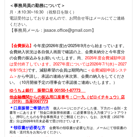
＜事務局員の勤務について＞
月・木10:30~16:30 （祝祭日を除く）
電話受付はしておりませんので、お問合せ等はメールにてご連絡
ください。
【事務局メール：jssace.office@gmail.com】
【会費振込】
今年度(
2026年度)が2025年9月から始まっています。
会費納入状況は各自個人画面で確認の上、会費未納分と今年度分
の会費の振込みをお願いいたします。尚、
2026年度会費減額申請
は受付終了しています。2027年度については2026年7/1(水)～2027
年8/15(土)
です。減額希望の会員は期間内に
＜会費減額申請システ
ム＞
から申請し、承認の連絡が来次第、会費の納入をしてくださ
い。（10月開催予定の理事会で承認後ご連絡いたします。）
ゆうちょ銀行 振替口座 00150-1-87773
他金融機関からの振込用口座番号：〇一九（ゼロイチキュウ）店
（019） 当座0087773
＊口座振替ご希望の方
個人ページにログインした後、下方の＜会則・文
書等＞にあります「預金口座振替依頼書」に必要事項を入力後プリントアウト
し、押印したものを学会事務局までご郵送ください。なお、次年度（2027年
度）分は2026年9月末必着で受け付けています。
＊領収書が必要な方
会費等の領収書が必要な方は、メールにて領収書の
宛名・送付先をお知らせください。