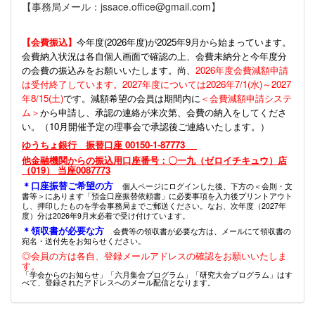
【事務局メール：jssace.office@gmail.com】
【会費振込】
今年度(
2026年度)が2025年9月から始まっています。
会費納入状況は各自個人画面で確認の上、会費未納分と今年度分
の会費の振込みをお願いいたします。尚、
2026年度会費減額申請
は受付終了しています。2027年度については2026年7/1(水)～2027
年8/15(土)
です。減額希望の会員は期間内に
＜会費減額申請システ
ム＞
から申請し、承認の連絡が来次第、会費の納入をしてくださ
い。（10月開催予定の理事会で承認後ご連絡いたします。）
ゆうちょ銀行 振替口座 00150-1-87773
他金融機関からの振込用口座番号：〇一九（ゼロイチキュウ）店
（019） 当座0087773
＊口座振替ご希望の方
個人ページにログインした後、下方の＜会則・文
書等＞にあります「預金口座振替依頼書」に必要事項を入力後プリントアウト
し、押印したものを学会事務局までご郵送ください。なお、次年度（2027年
度）分は2026年9月末必着で受け付けています。
＊領収書が必要な方
会費等の領収書が必要な方は、メールにて領収書の
宛名・送付先をお知らせください。
◎会員の方は各自、登録メールアドレスの確認をお願いいたしま
す。
「学会からのお知らせ」「六月集会プログラム」「研究大会プログラム」はす
べて、登録されたアドレスへのメール配信となります。