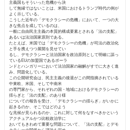
主義国もそういった危機から決
して無縁ではないことは、米国におけるトランプ時代の例が
よく示している。
こうした近年の「デモクラシーの危機」において、一つの大
きな焦点を成しているのは、
一般に自由民主主義の本質的構成要素とされる「法の支配」
あるいは法治国家原則である。
たとえば、米国では「デモクラシーの危機」が司法の政治化
と手を携えつつ展開を見せてい
るし、デモクラシーと法治国家を政治原則として明確に謳っ
ているEUの加盟国であるポーラ
ンドとハンガリーにおいて法治国家の融解がすでに大きく進
み、問題化している。
この公開研究会は、民主主義の後退がこの間指摘されている
中東欧、米国、そして中南米
の専門家から、それぞれの国・地域におけるデモクラシーの
揺らぎと「法の支配」のあり様
についての報告を受け、「デモクラシーの揺らぎ」がいかに
起きるのか、そこではどのよう
な兆候が見られるのか、これに対して何をなすべきかという
アクチュアルかつ比較政治学に
おいてもきわめて重要な問題について、「法の支配」とデモ
クラシーの関係から議論を深め