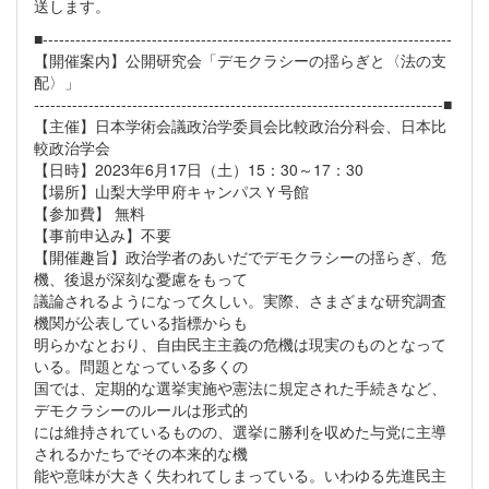
送します。
■---------------------------------------------------------------------------
【開催案内】公開研究会「デモクラシーの揺らぎと〈法の支
配〉」
---------------------------------------------------------------------------■
【主催】日本学術会議政治学委員会比較政治分科会、日本比
較政治学会
【日時】2023年6月17日（土）15：30～17：30
【場所】山梨大学甲府キャンパスＹ号館
【参加費】 無料
【事前申込み】不要
【開催趣旨】政治学者のあいだでデモクラシーの揺らぎ、危
機、後退が深刻な憂慮をもって
議論されるようになって久しい。実際、さまざまな研究調査
機関が公表している指標からも
明らかなとおり、自由民主主義の危機は現実のものとなって
いる。問題となっている多くの
国では、定期的な選挙実施や憲法に規定された手続きなど、
デモクラシーのルールは形式的
には維持されているものの、選挙に勝利を収めた与党に主導
されるかたちでその本来的な機
能や意味が大きく失われてしまっている。いわゆる先進民主