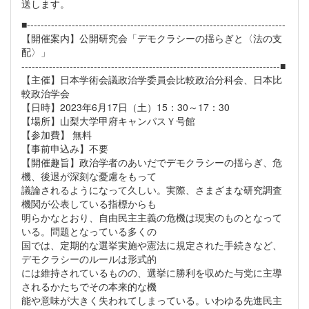
送します。
■---------------------------------------------------------------------------
【開催案内】公開研究会「デモクラシーの揺らぎと〈法の支
配〉」
---------------------------------------------------------------------------■
【主催】日本学術会議政治学委員会比較政治分科会、日本比
較政治学会
【日時】2023年6月17日（土）15：30～17：30
【場所】山梨大学甲府キャンパスＹ号館
【参加費】 無料
【事前申込み】不要
【開催趣旨】政治学者のあいだでデモクラシーの揺らぎ、危
機、後退が深刻な憂慮をもって
議論されるようになって久しい。実際、さまざまな研究調査
機関が公表している指標からも
明らかなとおり、自由民主主義の危機は現実のものとなって
いる。問題となっている多くの
国では、定期的な選挙実施や憲法に規定された手続きなど、
デモクラシーのルールは形式的
には維持されているものの、選挙に勝利を収めた与党に主導
されるかたちでその本来的な機
能や意味が大きく失われてしまっている。いわゆる先進民主