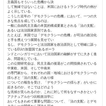
主義国もそういった危機から決
して無縁ではないことは、米国におけるトランプ時代の例が
よく示している。
こうした近年の「デモクラシーの危機」において、一つの大
きな焦点を成しているのは、
一般に自由民主主義の本質的構成要素とされる「法の支配」
あるいは法治国家原則である。
たとえば、米国では「デモクラシーの危機」が司法の政治化
と手を携えつつ展開を見せてい
るし、デモクラシーと法治国家を政治原則として明確に謳っ
ているEUの加盟国であるポーラ
ンドとハンガリーにおいて法治国家の融解がすでに大きく進
み、問題化している。
この公開研究会は、民主主義の後退がこの間指摘されている
中東欧、米国、そして中南米
の専門家から、それぞれの国・地域におけるデモクラシーの
揺らぎと「法の支配」のあり様
についての報告を受け、「デモクラシーの揺らぎ」がいかに
起きるのか、そこではどのよう
な兆候が見られるのか、これに対して何をなすべきかという
アクチュアルかつ比較政治学に
おいてもきわめて重要な問題について、「法の支配」とデモ
クラシーの関係から議論を深め