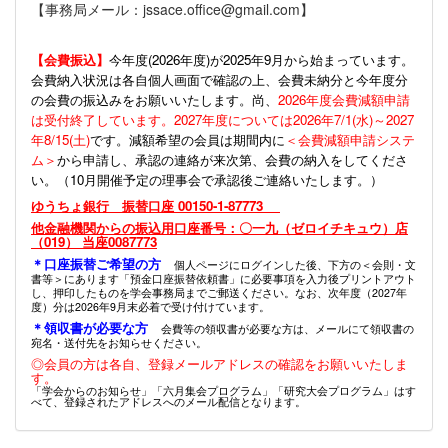
【事務局メール：jssace.office@gmail.com】
【会費振込】
今年度(
2026年度)が2025年9月から始まっています。
会費納入状況は各自個人画面で確認の上、会費未納分と今年度分
の会費の振込みをお願いいたします。尚、
2026年度会費減額申請
は受付終了しています。2027年度については2026年7/1(水)～2027
年8/15(土)
です。減額希望の会員は期間内に
＜会費減額申請システ
ム＞
から申請し、承認の連絡が来次第、会費の納入をしてくださ
い。（10月開催予定の理事会で承認後ご連絡いたします。）
ゆうちょ銀行 振替口座 00150-1-87773
他金融機関からの振込用口座番号：〇一九（ゼロイチキュウ）店
（019） 当座0087773
＊口座振替ご希望の方
個人ページにログインした後、下方の＜会則・文
書等＞にあります「預金口座振替依頼書」に必要事項を入力後プリントアウト
し、押印したものを学会事務局までご郵送ください。なお、次年度（2027年
度）分は2026年9月末必着で受け付けています。
＊領収書が必要な方
会費等の領収書が必要な方は、メールにて領収書の
宛名・送付先をお知らせください。
◎会員の方は各自、登録メールアドレスの確認をお願いいたしま
す。
「学会からのお知らせ」「六月集会プログラム」「研究大会プログラム」はす
べて、登録されたアドレスへのメール配信となります。