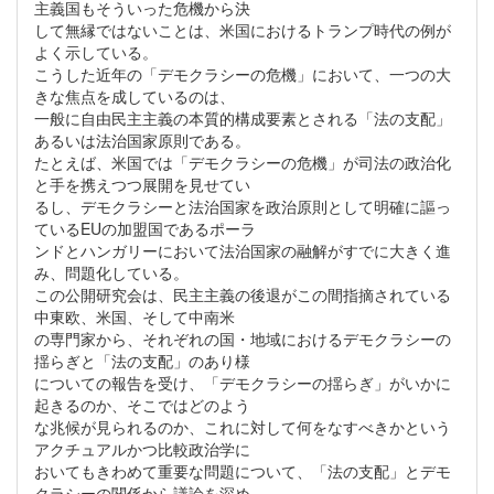
主義国もそういった危機から決
して無縁ではないことは、米国におけるトランプ時代の例が
よく示している。
こうした近年の「デモクラシーの危機」において、一つの大
きな焦点を成しているのは、
一般に自由民主主義の本質的構成要素とされる「法の支配」
あるいは法治国家原則である。
たとえば、米国では「デモクラシーの危機」が司法の政治化
と手を携えつつ展開を見せてい
るし、デモクラシーと法治国家を政治原則として明確に謳っ
ているEUの加盟国であるポーラ
ンドとハンガリーにおいて法治国家の融解がすでに大きく進
み、問題化している。
この公開研究会は、民主主義の後退がこの間指摘されている
中東欧、米国、そして中南米
の専門家から、それぞれの国・地域におけるデモクラシーの
揺らぎと「法の支配」のあり様
についての報告を受け、「デモクラシーの揺らぎ」がいかに
起きるのか、そこではどのよう
な兆候が見られるのか、これに対して何をなすべきかという
アクチュアルかつ比較政治学に
おいてもきわめて重要な問題について、「法の支配」とデモ
クラシーの関係から議論を深め