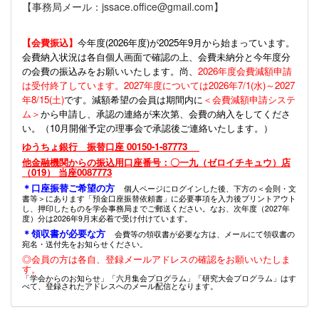
【事務局メール：jssace.office@gmail.com】
【会費振込】
今年度(
2026年度)が2025年9月から始まっています。
会費納入状況は各自個人画面で確認の上、会費未納分と今年度分
の会費の振込みをお願いいたします。尚、
2026年度会費減額申請
は受付終了しています。2027年度については2026年7/1(水)～2027
年8/15(土)
です。減額希望の会員は期間内に
＜会費減額申請システ
ム＞
から申請し、承認の連絡が来次第、会費の納入をしてくださ
い。（10月開催予定の理事会で承認後ご連絡いたします。）
ゆうちょ銀行 振替口座 00150-1-87773
他金融機関からの振込用口座番号：〇一九（ゼロイチキュウ）店
（019） 当座0087773
＊口座振替ご希望の方
個人ページにログインした後、下方の＜会則・文
書等＞にあります「預金口座振替依頼書」に必要事項を入力後プリントアウト
し、押印したものを学会事務局までご郵送ください。なお、次年度（2027年
度）分は2026年9月末必着で受け付けています。
＊領収書が必要な方
会費等の領収書が必要な方は、メールにて領収書の
宛名・送付先をお知らせください。
◎会員の方は各自、登録メールアドレスの確認をお願いいたしま
す。
「学会からのお知らせ」「六月集会プログラム」「研究大会プログラム」はす
べて、登録されたアドレスへのメール配信となります。