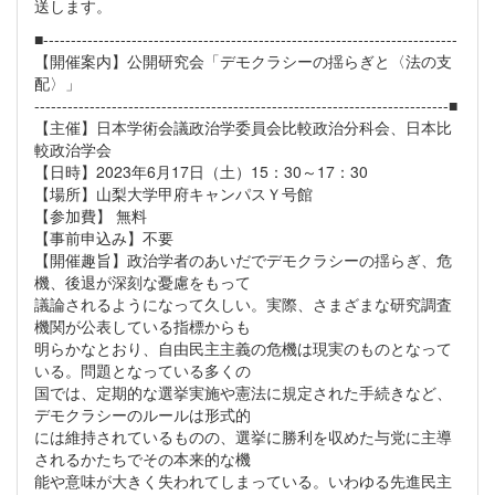
送します。
■---------------------------------------------------------------------------
【開催案内】公開研究会「デモクラシーの揺らぎと〈法の支
配〉」
---------------------------------------------------------------------------■
【主催】日本学術会議政治学委員会比較政治分科会、日本比
較政治学会
【日時】2023年6月17日（土）15：30～17：30
【場所】山梨大学甲府キャンパスＹ号館
【参加費】 無料
【事前申込み】不要
【開催趣旨】政治学者のあいだでデモクラシーの揺らぎ、危
機、後退が深刻な憂慮をもって
議論されるようになって久しい。実際、さまざまな研究調査
機関が公表している指標からも
明らかなとおり、自由民主主義の危機は現実のものとなって
いる。問題となっている多くの
国では、定期的な選挙実施や憲法に規定された手続きなど、
デモクラシーのルールは形式的
には維持されているものの、選挙に勝利を収めた与党に主導
されるかたちでその本来的な機
能や意味が大きく失われてしまっている。いわゆる先進民主