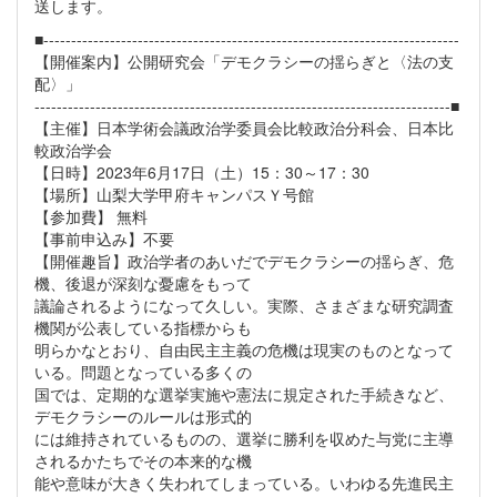
送します。
■---------------------------------------------------------------------------
【開催案内】公開研究会「デモクラシーの揺らぎと〈法の支
配〉」
---------------------------------------------------------------------------■
【主催】日本学術会議政治学委員会比較政治分科会、日本比
較政治学会
【日時】2023年6月17日（土）15：30～17：30
【場所】山梨大学甲府キャンパスＹ号館
【参加費】 無料
【事前申込み】不要
【開催趣旨】政治学者のあいだでデモクラシーの揺らぎ、危
機、後退が深刻な憂慮をもって
議論されるようになって久しい。実際、さまざまな研究調査
機関が公表している指標からも
明らかなとおり、自由民主主義の危機は現実のものとなって
いる。問題となっている多くの
国では、定期的な選挙実施や憲法に規定された手続きなど、
デモクラシーのルールは形式的
には維持されているものの、選挙に勝利を収めた与党に主導
されるかたちでその本来的な機
能や意味が大きく失われてしまっている。いわゆる先進民主