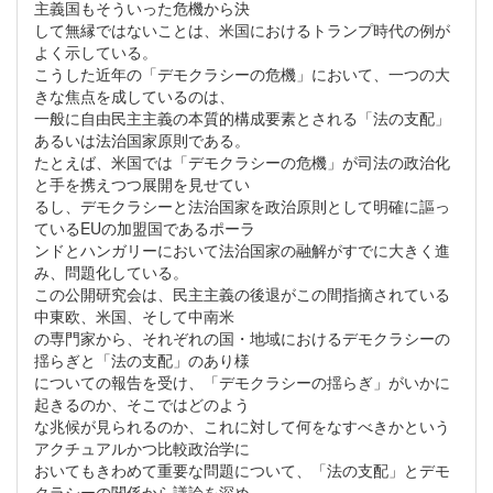
主義国もそういった危機から決
して無縁ではないことは、米国におけるトランプ時代の例が
よく示している。
こうした近年の「デモクラシーの危機」において、一つの大
きな焦点を成しているのは、
一般に自由民主主義の本質的構成要素とされる「法の支配」
あるいは法治国家原則である。
たとえば、米国では「デモクラシーの危機」が司法の政治化
と手を携えつつ展開を見せてい
るし、デモクラシーと法治国家を政治原則として明確に謳っ
ているEUの加盟国であるポーラ
ンドとハンガリーにおいて法治国家の融解がすでに大きく進
み、問題化している。
この公開研究会は、民主主義の後退がこの間指摘されている
中東欧、米国、そして中南米
の専門家から、それぞれの国・地域におけるデモクラシーの
揺らぎと「法の支配」のあり様
についての報告を受け、「デモクラシーの揺らぎ」がいかに
起きるのか、そこではどのよう
な兆候が見られるのか、これに対して何をなすべきかという
アクチュアルかつ比較政治学に
おいてもきわめて重要な問題について、「法の支配」とデモ
クラシーの関係から議論を深め