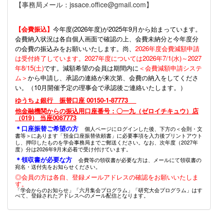
【事務局メール：jssace.office@gmail.com】
【会費振込】
今年度(
2026年度)が2025年9月から始まっています。
会費納入状況は各自個人画面で確認の上、会費未納分と今年度分
の会費の振込みをお願いいたします。尚、
2026年度会費減額申請
は受付終了しています。2027年度については2026年7/1(水)～2027
年8/15(土)
です。減額希望の会員は期間内に
＜会費減額申請システ
ム＞
から申請し、承認の連絡が来次第、会費の納入をしてくださ
い。（10月開催予定の理事会で承認後ご連絡いたします。）
ゆうちょ銀行 振替口座 00150-1-87773
他金融機関からの振込用口座番号：〇一九（ゼロイチキュウ）店
（019） 当座0087773
＊口座振替ご希望の方
個人ページにログインした後、下方の＜会則・文
書等＞にあります「預金口座振替依頼書」に必要事項を入力後プリントアウト
し、押印したものを学会事務局までご郵送ください。なお、次年度（2027年
度）分は2026年9月末必着で受け付けています。
＊領収書が必要な方
会費等の領収書が必要な方は、メールにて領収書の
宛名・送付先をお知らせください。
◎会員の方は各自、登録メールアドレスの確認をお願いいたしま
す。
「学会からのお知らせ」「六月集会プログラム」「研究大会プログラム」はす
べて、登録されたアドレスへのメール配信となります。