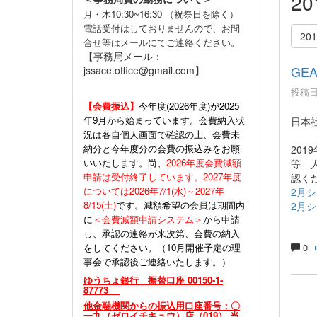
2
月・木10:30~16:30 （祝祭日を除く）
電話受付はしておりませんので、お問
20
合せ等はメールにてご連絡ください。
【事務局メール：
GE
jssace.office@gmail.com】
投稿日時
【会費振込】
今年度(
2026年度)が2025
年9月から始まっています。会費納入状
日本
況は各自個人画面で確認の上、会費未
納分と今年度分の会費の振込みをお願
20
いいたします。尚、
2026年度会費減額
等 
申請は受付終了しています。2027年度
認く
については2026年7/1(水)～2027年
2月シ
8/15(土)
です。減額希望の会員は期間内
2月シ
に
＜会費減額申請システム＞
から申請
し、承認の連絡が来次第、会費の納入
をしてください。（10月開催予定の理
0
事会で承認後ご連絡いたします。）
ゆうちょ銀行 振替口座 00150-1-
87773
他金融機関からの振込用口座番号：〇
一九（ゼロイチキュウ）店（019） 当