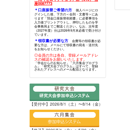
座0087773
＊口座振替ご希望の方
個人ページにロ
グインした後、下方の＜会則・文書等＞にあ
ります「預金口座振替依頼書」に必要事項を
入力後プリントアウトし、押印したものを学
会事務局までご郵送ください。なお、次年度
（2027年度）分は2026年9月末必着で受け付け
ています。
＊領収書が必要な方
会費等の領収書が必
要な方は、メールにて領収書の宛名・送付先
をお知らせください。
◎会員の方は各自、登録メールアドレ
スの確認をお願いいたします。
「学会からのお知らせ」「六月集会プログラ
ム」「研究大会プログラム」はすべて、登録
されたアドレスへのメール配信となります。
【受付中】2026/8/1（土）〜8/14（金）
【終了】2026/5/1（金）〜5/20（水）