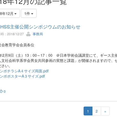
018年12月の記事一覧
18年12月
1件
AHSS主催公開シンポジウムのお知らせ
 : 2018/12/27
事務局
社会教育学会会員各位
19年2月9日（土）13：00～17：00 ＠日本学術会議講堂にて、ギー
人文社会科学系学会男女共同参画の実態と課題」が開催されますので、
ださい。
ンポチラシA４サイズ両面.pdf
ンポポスターA３サイズ.pdf
0
1
2
»