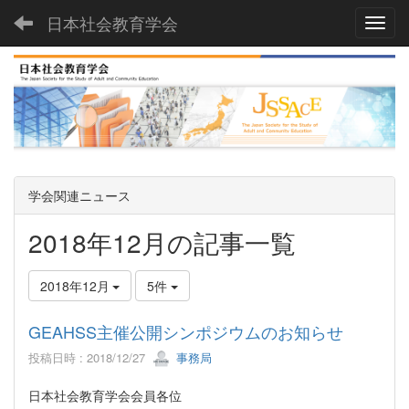
日本社会教育学会
Toggl
学会関連ニュース
2018年12月の記事一覧
2018年12月
5件
GEAHSS主催公開シンポジウムのお知らせ
投稿日時 : 2018/12/27
事務局
日本社会教育学会会員各位