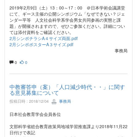
2019年2月9日（土）13：00～17：00 ＠日本学術会議講堂
にて、ギース主催の公開シンポジウム「なぜできない？
ジェ
ンダー平等 人文社会科学系学会男女共同参画の実態と課
題」が開催されますので、
ぜひご参加ください。詳細につい
ては添付資料をご確認ください。
2月シンポチラシA４サイズ両面.pdf
2月シンポポスターA３サイズ.pdf
事務局
0
0
中教審答申（案）「人口減少時代・・」に関す
る意見募集について
投稿日時 : 2018/12/04
事務局
日本社会教育学会会員各位
文部科学省総合教育政策局地域学習推進課より2018年11月22
日付けで表記