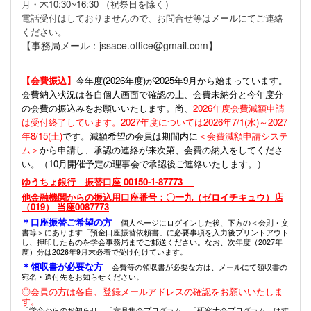
月・木10:30~16:30 （祝祭日を除く）
電話受付はしておりませんので、お問合せ等はメールにてご連絡
ください。
【事務局メール：jssace.office@gmail.com】
【会費振込】
今年度(
2026年度)が2025年9月から始まっています。
会費納入状況は各自個人画面で確認の上、会費未納分と今年度分
の会費の振込みをお願いいたします。尚、
2026年度会費減額申請
は受付終了しています。2027年度については2026年7/1(水)～2027
年8/15(土)
です。減額希望の会員は期間内に
＜会費減額申請システ
ム＞
から申請し、承認の連絡が来次第、会費の納入をしてくださ
い。（10月開催予定の理事会で承認後ご連絡いたします。）
ゆうちょ銀行 振替口座 00150-1-87773
他金融機関からの振込用口座番号：〇一九（ゼロイチキュウ）店
（019） 当座0087773
＊口座振替ご希望の方
個人ページにログインした後、下方の＜会則・文
書等＞にあります「預金口座振替依頼書」に必要事項を入力後プリントアウト
し、押印したものを学会事務局までご郵送ください。なお、次年度（2027年
度）分は2026年9月末必着で受け付けています。
＊領収書が必要な方
会費等の領収書が必要な方は、メールにて領収書の
宛名・送付先をお知らせください。
◎会員の方は各自、登録メールアドレスの確認をお願いいたしま
す。
「学会からのお知らせ」「六月集会プログラム」「研究大会プログラム」はす